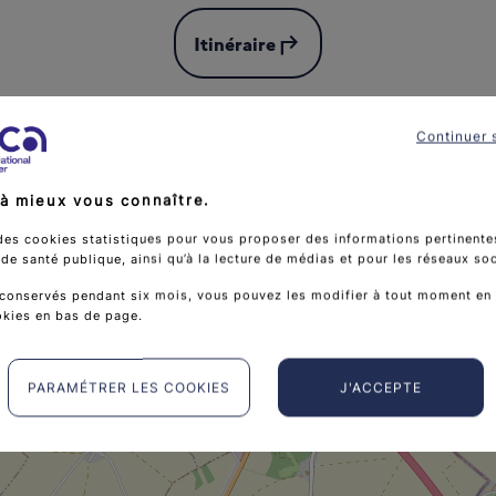
subdirectory_arrow_left
Itinéraire
Continuer 
à mieux vous connaître.
des cookies statistiques pour vous proposer des informations pertinentes
e santé publique, ainsi qu’à la lecture de médias et pour les réseaux so
conservés pendant six mois, vous pouvez les modifier à tout moment en 
okies en bas de page.
PARAMÉTRER LES COOKIES
J'ACCEPTE
B.f Normandie Servic