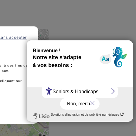
sans accepter
, à des fins de
ciaux.
cliquant sur
e Les Ateliers d'Eve&Marco