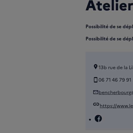
Atelie
Possibilité de se dép
Possibilité de se dépl
13b rue de la L
06 71 46 79 91
bencherbourg
link
https://www.le
Facebook