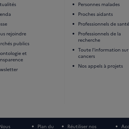
tualités
Personnes malades
enda
Proches aidants
esse
Professionnels de sant
us rejoindre
Professionnels de la
recherche
rchés publics
Toute l'information sur 
ontologie et
cancers
ansparence
Nos appels à projets
wsletter
Nous
Plan du
Réutiliser nos
Acc