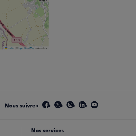
Leaflet
|
©
OpenStreetMap
contributors
facebook
x
instagram
linkedin
youtube
Nous suivre
Nos services