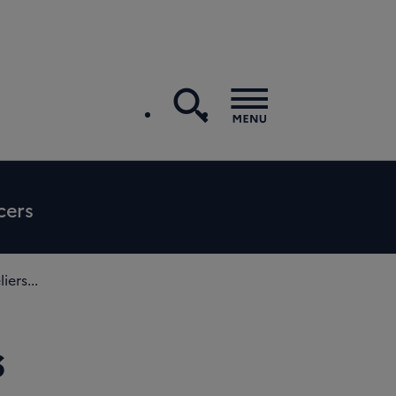
recherche
Menu
cers
ers...
s