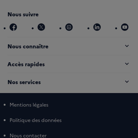
Nous suivre
facebook
x
instagram
linkedin
you
expand_more
Nous connaître
expand_more
Accès rapides
expand_more
Nos services
Mentions légales
Politique des données
Nous contacter