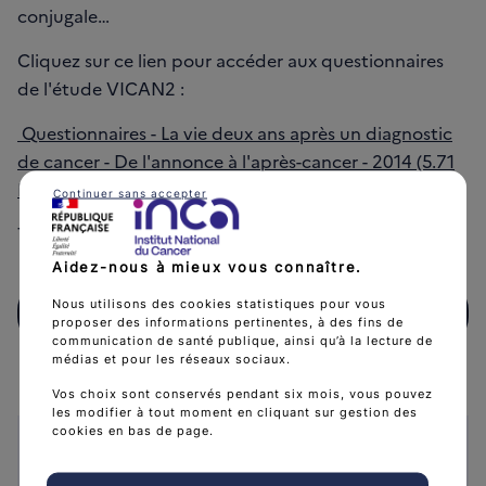
conjugale…
Cliquez sur ce lien pour accéder aux questionnaires
de l'étude VICAN2 :
Questionnaires - La vie deux ans après un diagnostic
de cancer - De l'annonce à l'après-cancer - 2014 (5.71
MB)
Continuer sans accepter
Téléchargez le rapport dans sa
version intégrale
.
Aidez-nous à mieux vous connaître.
Nous utilisons des cookies statistiques pour vous
Télécharger
(1 MB)
Télécharger La vie deux ans après un diagnostic de cancer 
proposer des informations pertinentes, à des fins de
communication de santé publique, ainsi qu’à la lecture de
médias et pour les réseaux sociaux.
Vos choix sont conservés pendant six mois, vous pouvez
les modifier à tout moment en cliquant sur gestion des
cookies en bas de page.
Caractéristiques
Collection :
Etat des lieux et des