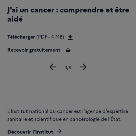
J'ai un cancer : comprendre et être
aidé
Télécharger Guide J'ai un 
Télécharger
(PDF - 4 MB)
Recevoir gratuitement
arrow_back
arrow_forward
Diapositive
1/3
L'Institut national du cancer est l’agence d'expertise
sanitaire et scientifique en cancérologie de l’État.
arrow_forward
Découvrir l’Institut