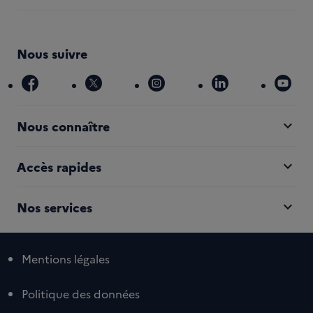
Nous suivre
facebook
x
instagram
linkedin
you
expand_more
Nous connaître
expand_more
Accès rapides
expand_more
Nos services
Mentions légales
Politique des données