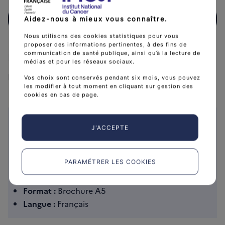
Télécharger
(1 MB)
Aidez-nous à mieux vous connaître.
Télécharger FSOINCORP24_Prendre soin de soi et de son 
Nous utilisons des cookies statistiques pour vous
proposer des informations pertinentes, à des fins de
Partenaires
communication de santé publique, ainsi qu’à la lecture de
médias et pour les réseaux sociaux.
La Ligue contre le cancer
Vos choix sont conservés pendant six mois, vous pouvez
les modifier à tout moment en cliquant sur gestion des
cookies en bas de page.
Caractéristiques
J'ACCEPTE
Collection :
Guides patients
Public :
Personnes malades / Proches aidants
PARAMÉTRER LES COOKIES
Date de publication :
1 juillet 2024
Référence :
FSOINCORP24
Format :
Brochure A5
Langue :
Français