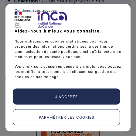
Collection :
Outils pour la pratique des
médecins généralistes
Continuer sans accepter
Public :
Médecins généralistes
Date de publication :
18 septembre 2025
Aidez-nous à mieux vous connaître.
Référence :
GUIMGPOUMON25
Format :
Brochure A5
Nous utilisons des cookies statistiques pour vous
proposer des informations pertinentes, à des fins de
Langue :
Français
communication de santé publique, ainsi qu’à la lecture de
médias et pour les réseaux sociaux.
Vos choix sont conservés pendant six mois, vous pouvez
les modifier à tout moment en cliquant sur gestion des
cookies en bas de page.
Voir aussi
J'ACCEPTE
PARAMÉTRER LES COOKIES