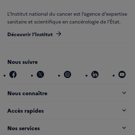
L'Institut national du cancer est l’agence d'expertise
sanitaire et scientifique en cancérologie de l’État.
arrow_forward
Découvrir l’Institut
Nous suivre
facebook
x
instagram
linkedin
you
expand_more
Nous connaître
expand_more
Accès rapides
expand_more
Nos services