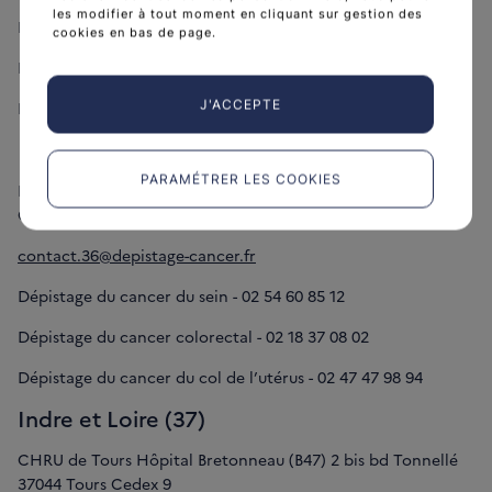
les modifier à tout moment en cliquant sur gestion des
Dépistage du cancer du sein - 02 37 31 32 66
cookies en bas de page.
Dépistage du cancer colorectal - 02 38 54 74 02
J'ACCEPTE
Dépistage du cancer du col de l’utérus - 02 47 47 98 94
Indre (36)
PARAMÉTRER LES COOKIES
Hôpital de Châteauroux Centre Médico-Social Rue Jules
Chauvin 36000 Châteauroux
contact.36@depistage-cancer.fr
Dépistage du cancer du sein - 02 54 60 85 12
Dépistage du cancer colorectal - 02 18 37 08 02
Dépistage du cancer du col de l’utérus - 02 47 47 98 94
Indre et Loire (37)
CHRU de Tours Hôpital Bretonneau (B47) 2 bis bd Tonnellé
37044 Tours Cedex 9