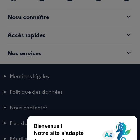
expand_more
Nous connaître
expand_more
Accès rapides
expand_more
Nos services
Mentions légales
Politique des données
Nous contacter
Plan du site
Réutiliser nos contenus