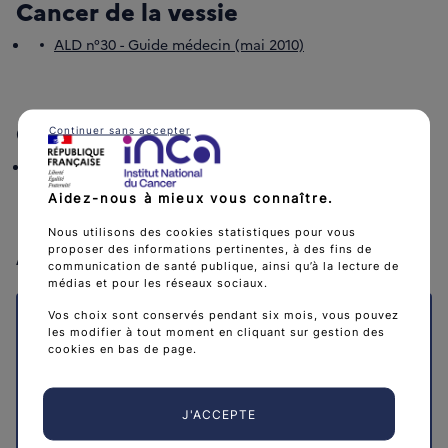
Cancer de la vessie
ALD n°30 - Guide médecin (mai 2010)
Cancer de la prostate
Continuer sans accepter
ALD n°30 - Guide médecin (janvier 2012)
Aidez-nous à mieux vous connaître.
Nous utilisons des cookies statistiques pour vous
A lire aussi
proposer des informations pertinentes, à des fins de
communication de santé publique, ainsi qu’à la lecture de
médias et pour les réseaux sociaux.
Vos choix sont conservés pendant six mois, vous pouvez
les modifier à tout moment en cliquant sur gestion des
Outils pour la pratique des médecins
cookies en bas de page.
généralistes
J'ACCEPTE
L’Institut national du cancer développe une nouvelle
collection d’outils pour la pratique afin d’accompagner