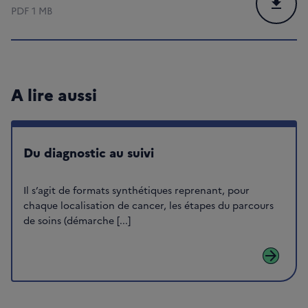
Téléchar
PDF
1 MB
A lire aussi
Du diagnostic au suivi
Il s’agit de formats synthétiques reprenant, pour
chaque localisation de cancer, les étapes du parcours
de soins (démarche [...]
arrow_forward