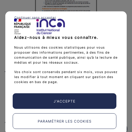
Continuer sans accepter
Aidez-nous à mieux vous connaître.
Points critiques - Lymphome de
Nous utilisons des cookies statistiques pour vous
proposer des informations pertinentes, à des fins de
Hodgkin classique de l'adulte
communication de santé publique, ainsi qu’à la lecture de
médias et pour les réseaux sociaux.
Télécharger GPS-points-critique
Télécharger
(PDF - 156 kB)
Vos choix sont conservés pendant six mois, vous pouvez
les modifier à tout moment en cliquant sur gestion des
cookies en bas de page.
J'ACCEPTE
Leucémies aigües de l'adulte
ALD n°30 - Guide médecin (novembre 2011) (1.25 MB)
PARAMÉTRER LES COOKIES
Téléchar