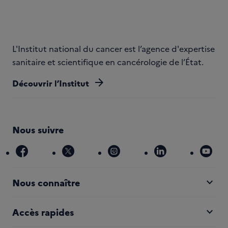
L'Institut national du cancer est l’agence d'expertise
sanitaire et scientifique en cancérologie de l’État.
arrow_forward
Découvrir l’Institut
Nous suivre
facebook
x
instagram
linkedin
you
expand_more
Nous connaître
expand_more
Accès rapides