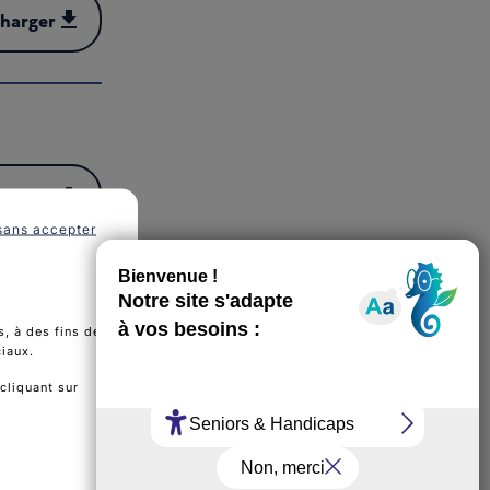
charger
harger (PDF - 1 MB)
charger
harger (PDF - 1 MB)
sans accepter
, à des fins de
ciaux.
cliquant sur