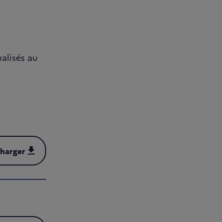
alisés au
charger
harger (PDF - 1 MB)