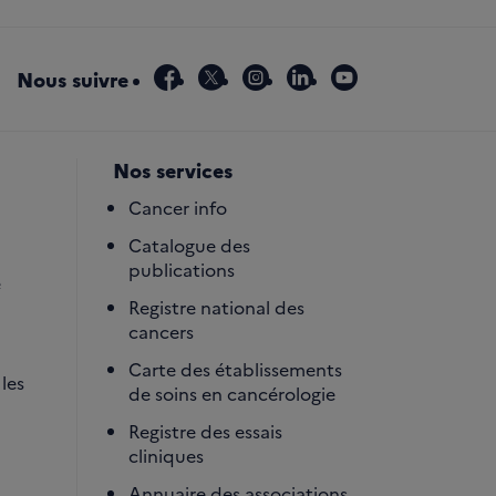
facebook
x
instagram
linkedin
youtube
Nous suivre
Nos services
Cancer info
Catalogue des
publications
é
Registre national des
cancers
Carte des établissements
les
de soins en cancérologie
Registre des essais
cliniques
Annuaire des associations