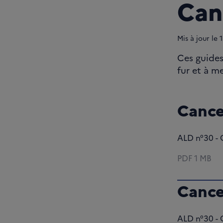
Can
Mis à jour le
1
Ces guides
fur et à m
Cance
ALD n°30 - 
PDF
1 MB
Cance
ALD n°30 - 