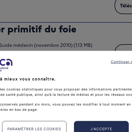
Télé
Téléc
 primitif du foie
Guide médecin (novembre 2010) (1.13 MB)
Télé
Téléc
Continuer 
à mieux vous connaître.
des cookies statistiques pour vous proposer des informations pertinentes
e santé publique, ainsi qu’à la lecture de médias et pour les réseaux so
conservés pendant six mois, vous pouvez les modifier à tout moment en 
okies en bas de page.
PARAMÉTRER LES COOKIES
J'ACCEPTE