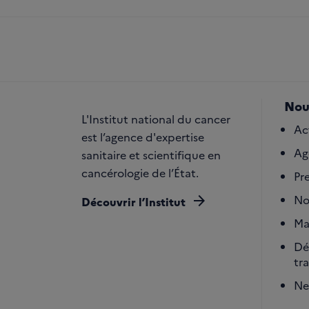
Nou
L'Institut national du cancer
Ac
est l’agence d'expertise
Ag
sanitaire et scientifique en
cancérologie de l’État.
Pr
arrow_forward
No
Découvrir l’Institut
Ma
Dé
tr
Ne