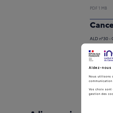
PDF
1 MB
Cancer
ALD n°30 - 
PDF
1 MB
Aidez-nous 
Nous utilisons 
communication d
Vos choix sont 
gestion des co