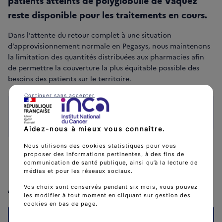
patients atteints de polyglobulie de Vaquez
reste disponible pour les traitements en cours.
Dans l’attente du retour complet à une situation
d’approvisionnement normale en Pegasys, nous maintenons
la limitation des quantités distribuées aux pharmacies afin
de permettre la couverture la plus équitable possible des
besoins des patients sur le territoire.
Continuer sans accepter
Pour en savoir plus, consulter le
site de l'ANSM
Aidez-nous à mieux vous connaître.
Nous utilisons des cookies statistiques pour vous
proposer des informations pertinentes, à des fins de
communication de santé publique, ainsi qu’à la lecture de
médias et pour les réseaux sociaux.
A lire aussi
Vos choix sont conservés pendant six mois, vous pouvez
les modifier à tout moment en cliquant sur gestion des
cookies en bas de page.