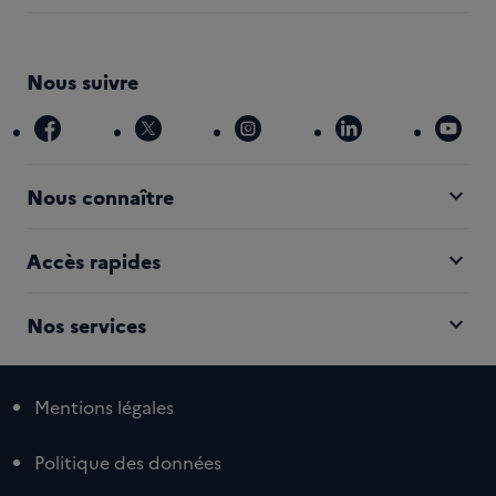
Nous suivre
facebook
x
instagram
linkedin
you
expand_more
Nous connaître
expand_more
Accès rapides
expand_more
Nos services
Mentions légales
Politique des données