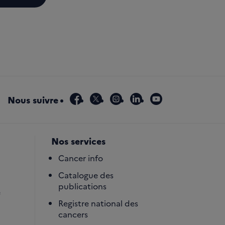
facebook
x
instagram
linkedin
youtube
Nous suivre
Nos services
Cancer info
Catalogue des
publications
é
Registre national des
cancers