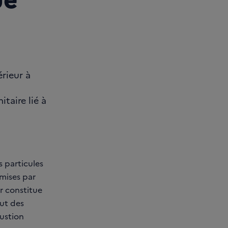
érieur à
taire lié à
es particules
émises par
er constitue
out des
ustion