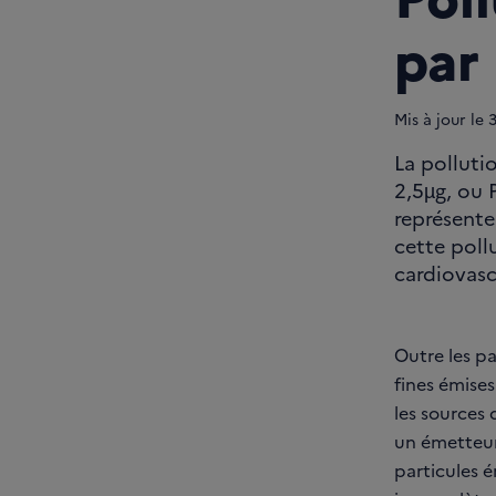
par 
Mis à jour le
3
La pollutio
2,5µg, ou 
représenten
cette poll
cardiovascu
Outre les par
fines émise
les sources 
un émetteur 
particules 