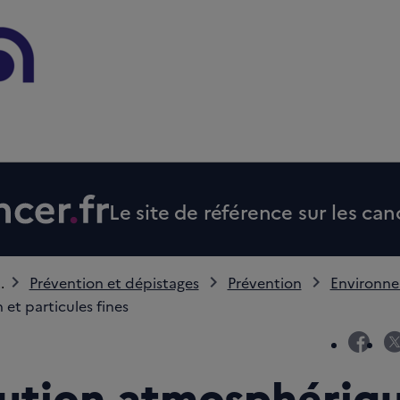
Le site de référence sur les can
..
Prévention et dépistages
Prévention
Environn
n et particules fines
fac
lution atmosphériq