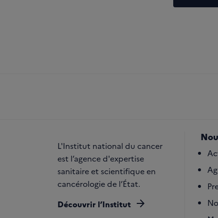
Nou
L'Institut national du cancer
Ac
est l’agence d'expertise
Ag
sanitaire et scientifique en
cancérologie de l’État.
Pr
arrow_forward
No
Découvrir l’Institut