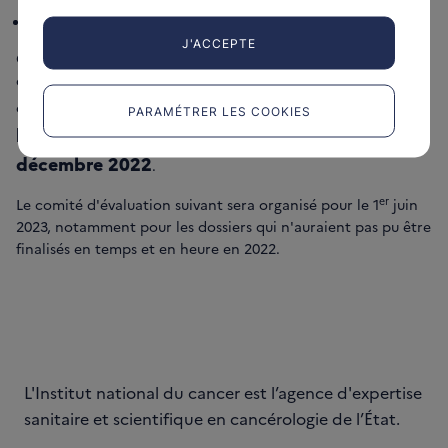
Elle est accompagnée du à adresser à la DGS.
J'ACCEPTE
Compte tenu des délais nécessaires à la constitution des
dossiers de candidatures, la première date du comité
date
er
d'évaluation a été fixée au 1
mars 2023, avec une
PARAMÉTRER LES COOKIES
limite de soumission des dossiers au 15
décembre 2022
.
er
Le comité d'évaluation suivant sera organisé pour le 1
juin
2023, notamment pour les dossiers qui n'auraient pas pu être
finalisés en temps et en heure en 2022.
L'Institut national du cancer est l’agence d'expertise
sanitaire et scientifique en cancérologie de l’État.