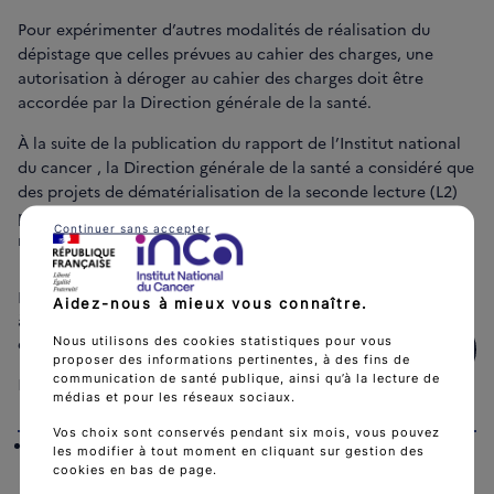
Pour expérimenter d’autres modalités de réalisation du
dépistage que celles prévues au cahier des charges, une
autorisation à déroger au cahier des charges doit être
accordée par la Direction générale de la santé.
À la suite de la publication du rapport de l’Institut national
du cancer , la Direction générale de la santé a considéré que
des projets de dématérialisation de la seconde lecture (L2)
pouvaient être déployés de façon limitée et maitrisée, sous
Continuer sans accepter
réserve de l’obtention d’une dérogation.
La dématérialisation des flux d’information associés
Aidez-nous à mieux vous connaître.
à la mammographie numérique : bilan des
expérimentations et perspectives (mars 2022)
Nous utilisons des cookies statistiques pour vous
Téléchar
proposer des informations pertinentes, à des fins de
communication de santé publique, ainsi qu’à la lecture de
PDF
1 MB
médias et pour les réseaux sociaux.
Vos choix sont conservés pendant six mois, vous pouvez
La précise les modalités de dépôt des dossiers de
les modifier à tout moment en cliquant sur gestion des
demande de dérogation, ainsi que les modalités de
cookies en bas de page.
leur instruction.