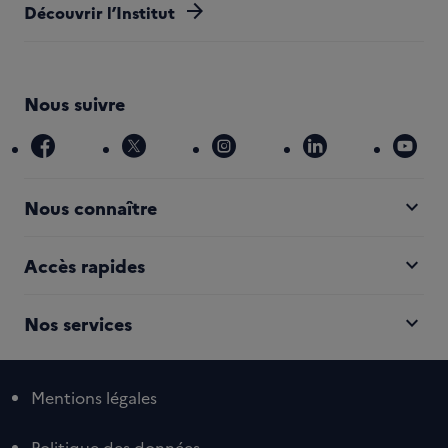
arrow_forward
Découvrir l’Institut
Nous suivre
facebook
x
instagram
linkedin
you
expand_more
Nous connaître
expand_more
Accès rapides
expand_more
Nos services
Mentions légales
Politique des données