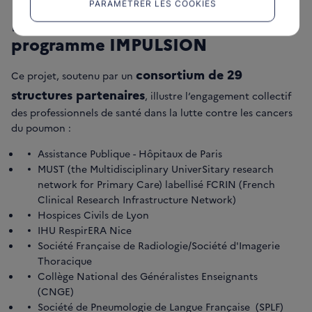
PARAMÉTRER LES COOKIES
Les structures partenaires du
programme IMPULSION
consortium de 29
Ce projet, soutenu par un
structures partenaires
, illustre l‘engagement collectif
des professionnels de santé dans la lutte contre les cancers
du poumon :
Assistance Publique - Hôpitaux de Paris
MUST (the Multidisciplinary UniverSitary research
network for Primary Care) labellisé FCRIN (French
Clinical Research Infrastructure Network)
Hospices Civils de Lyon
IHU RespirERA Nice
Société Française de Radiologie/Société d'Imagerie
Thoracique
Collège National des Généralistes Enseignants
(CNGE)
Société de Pneumologie de Langue Française (SPLF)