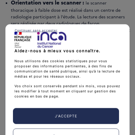
Orientation vers le scanner :
le scanner
thoracique à faible dose est réalisé dans un centre de
radiologie participant à l’étude. La lecture des scanners
sera réalisée par deux radiologues de façon
indépendante, chacun assisté par un système d’IA. Il s’agit
Continuer sans accepter
de radiologues spécialisés et/ou ayant suivi la formation
dispensée par la SFR et la SIT.
Suivi :
réception des comptes rendus et organisation du
Aidez-nous à mieux vous connaître.
diagnostic et de la prise en soins en cas de résultat positif.
Nous utilisons des cookies statistiques pour vous
proposer des informations pertinentes, à des fins de
communication de santé publique, ainsi qu’à la lecture de
médias et pour les réseaux sociaux.
Site du programme IMPULSION
Vos choix sont conservés pendant six mois, vous pouvez
les modifier à tout moment en cliquant sur gestion des
depistage-cancer-poumon.fr/
cookies en bas de page.
Numéro du centre d’appel
J'ACCEPTE
📞34 33