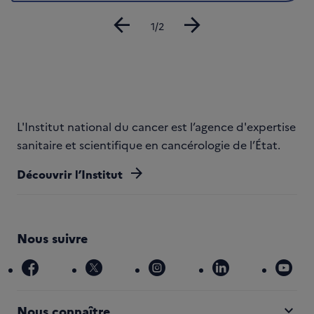
arrow_back
arrow_forward
Diapositive
1/2
L'Institut national du cancer est l’agence d'expertise
sanitaire et scientifique en cancérologie de l’État.
arrow_forward
Découvrir l’Institut
Nous suivre
facebook
x
instagram
linkedin
you
expand_more
Nous connaître