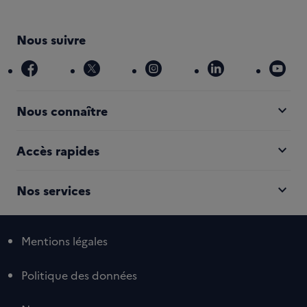
Nous suivre
facebook
x
instagram
linkedin
you
expand_more
Nous connaître
expand_more
Accès rapides
expand_more
Nos services
Mentions légales
Politique des données