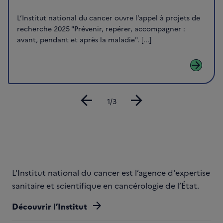
L’Institut national du cancer ouvre l’appel à projets de
recherche 2025 "Prévenir, repérer, accompagner :
avant, pendant et après la maladie". [...]
arrow_forward
arrow_back
arrow_forward
Diapositive
1/3
L'Institut national du cancer est l’agence d'expertise
sanitaire et scientifique en cancérologie de l’État.
arrow_forward
Découvrir l’Institut