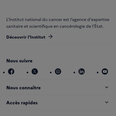
L'Institut national du cancer est l’agence d'expertise
sanitaire et scientifique en cancérologie de l’État.
arrow_forward
Découvrir l’Institut
Nous suivre
facebook
x
instagram
linkedin
you
expand_more
Nous connaître
expand_more
Accès rapides