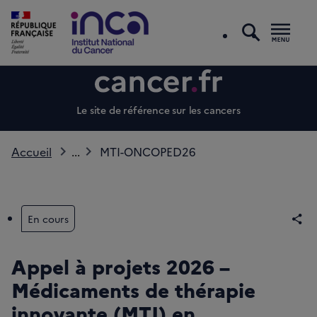
recherc
Men
Le site de référence sur les cancers
Accueil
...
MTI-ONCOPED26
En cours
Par
Appel à projets 2026 –
Médicaments de thérapie
innovante (MTI) en