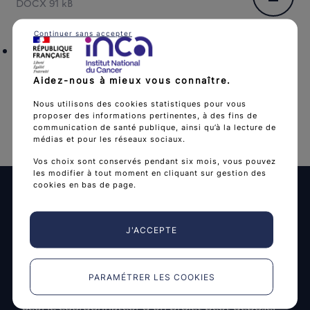
Téléchar
DOCX
91 kB
Continuer sans accepter
Guide du candidat pour le dépôt de dossier sur le
portail PROJETS
Aidez-nous à mieux vous connaître.
Télécharg
PDF
3 MB
Nous utilisons des cookies statistiques pour vous
proposer des informations pertinentes, à des fins de
communication de santé publique, ainsi qu’à la lecture de
médias et pour les réseaux sociaux.
Vos choix sont conservés pendant six mois, vous pouvez
les modifier à tout moment en cliquant sur gestion des
cookies en bas de page.
Soumission en ligne via le portail
J'ACCEPTE
PROJETS
PARAMÉTRER LES COOKIES
Seul le coordonnateur d’un projet peut déposer