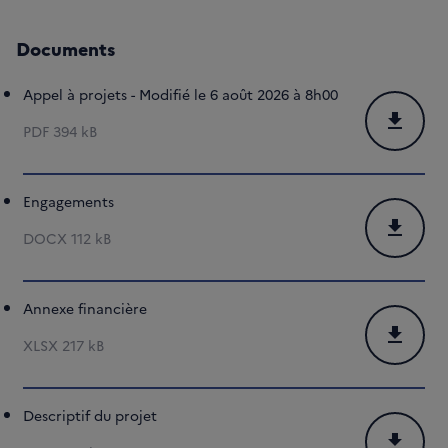
Documents
Appel à projets - Modifié le 6 août 2026 à 8h00
Télécharg
PDF
394 kB
Engagements
Téléchar
DOCX
112 kB
Annexe financière
Télécharg
XLSX
217 kB
Descriptif du projet