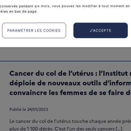
conservés pendant six mois, vous pouvez les modifier à tout moment en 
okies en bas de page.
PARAMÉTRER LES COOKIES
J'ACCEPTE
Cancer du col de l’utérus : l’Institu
déploie de nouveaux outils d’infor
convaincre les femmes de se faire d
Publié le
24/01/2023
Le cancer du col de l’utérus touche chaque année près
plus de 1 100 décès. C’est l’un des seuls cancers [...]