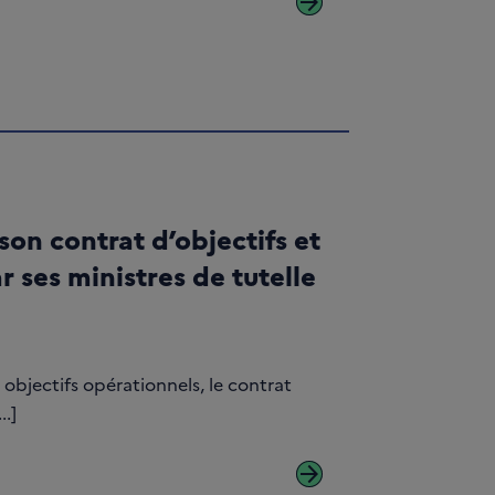
arrow_forward
son contrat d’objectifs et
 ses ministres de tutelle
objectifs opérationnels, le contrat
..]
arrow_forward