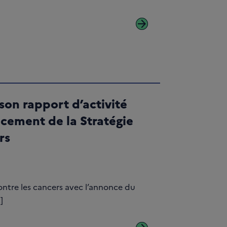
arrow_forward
 son rapport d’activité
ncement de la Stratégie
rs
ontre les cancers avec l’annonce du
]