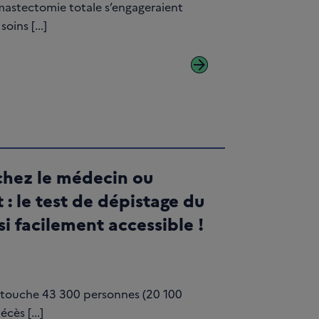
astectomie totale s’engageraient
ins [...]
arrow_forward
 chez le médecin ou
: le test de dépistage du
si facilement accessible !
al touche 43 300 personnes (20 100
ès [...]