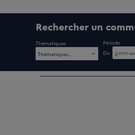
Rechercher un commu
Période
Thématiques
Date de d
Du
0 option sélectionnés
Thématiques…