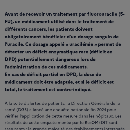
Avant de recevoir un traitement par fluorouracile (5-
FU), un médicament utilisé dans le traitement de
différents cancers, les patients doivent
obligatoirement bénéficier d’un dosage sanguin de
l’uracile. Ce dosage appelé « uracilémie » permet de
détecter un déficit enzymatique rare (déficit en
DPD) potentiellement dangereux lors de
l’administration de ces médicaments.
En cas de déficit partiel en DPD, la dose de
médicament doit être adaptée, et si le déficit est
total, le traitement est contre-indiqué.
À la suite d’alertes de patients, la Direction Générale de la
santé (DGS) a lancé une enquête nationale fin 2024 pour
vérifier l’application de cette mesure dans les hôpitaux. Les
résultats de cette enquête menée par le ResOMEDIT sont
rassurants : la grande majorité des établissements interrogés