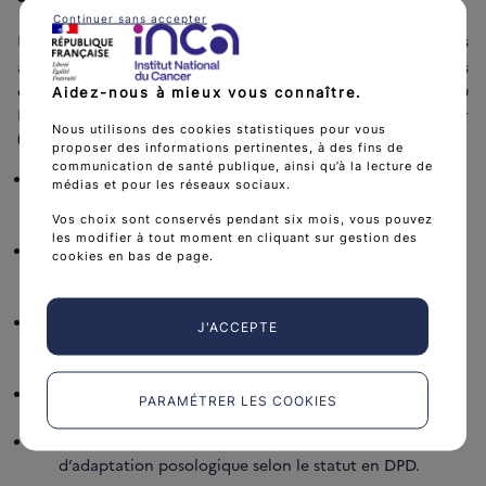
Continuer sans accepter
Le ResOMEDIT
a formulé 5 propositions d’action, présentées
à la DGS, à l’Agence nationale de sécurité des médicaments
et des produits de santé (ANSM), à la Délégation au
Aidez-nous à mieux vous connaître.
Numérique en Santé (DNS), à l’Institut national du cancer
Nous utilisons des cookies statistiques pour vous
(INCa) afin de :
proposer des informations pertinentes, à des fins de
communication de santé publique, ainsi qu’à la lecture de
Renforcer les alertes logicielles dans les logiciels
médias et pour les réseaux sociaux.
d’aide à la prescription de chimiothérapie et les
Vos choix sont conservés pendant six mois, vous pouvez
logiciels d’aide à la dispensation.
les modifier à tout moment en cliquant sur gestion des
Faciliter l’accès des professionnels de santé au
cookies en bas de page.
résultat du dosage d’uracilémie via le Dossier médical
partagé (DMP).
Définir les situations d’urgence thérapeutique
J'ACCEPTE
justifiant une initiation de traitement par 5-FU sans
résultat d’uracilémie disponible.
Optimiser le circuit du prélèvement pour réduire les
PARAMÉTRER LES COOKIES
délais.
Élaborer des recommandations nationales
d’adaptation posologique selon le statut en DPD.