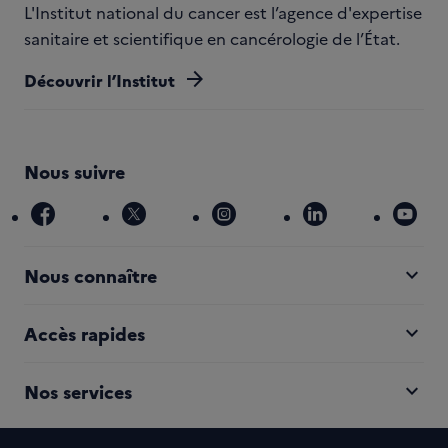
L'Institut national du cancer est l’agence d'expertise
sanitaire et scientifique en cancérologie de l’État.
arrow_forward
Découvrir l’Institut
Nous suivre
facebook
x
instagram
linkedin
you
expand_more
Nous connaître
expand_more
Accès rapides
expand_more
Nos services