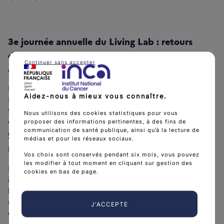
3e journée annuelle du Living Lab : retours
d’expérience et co-construction des projets de
Continuer sans accepter
demain
La 3e journée annuelle du Living Lab, qui s’est tenue ce mardi
Aidez-nous à mieux vous connaître.
5 décembre, a été l’occasion pour l’ensemble des acteurs de
faire le point sur une année d’accompagnement des
Nous utilisons des cookies statistiques pour vous
consortium de télésurveillance, mais aussi des lauréats du
proposer des informations pertinentes, à des fins de
communication de santé publique, ainsi qu’à la lecture de
COOP’Challenge
Start-Up Ogust
qui sont la
et
médias et pour les réseaux sociaux.
Tout le monde contre le cancer”
l’association “
.
Vos choix sont conservés pendant six mois, vous pouvez
les modifier à tout moment en cliquant sur gestion des
Les échanges avaient pour objectif de partager les besoins
cookies en bas de page.
initiaux des porteurs de projets et comment
l’accompagnement du Living Lab de l’Institut a tenté d’y
répondre (enquêtes terrain, construction d’indicateurs
J'ACCEPTE
d’impact, etc.). Les échanges autour de ces expériences sont
essentiels afin d’en diffuser les apprentissages retenus et