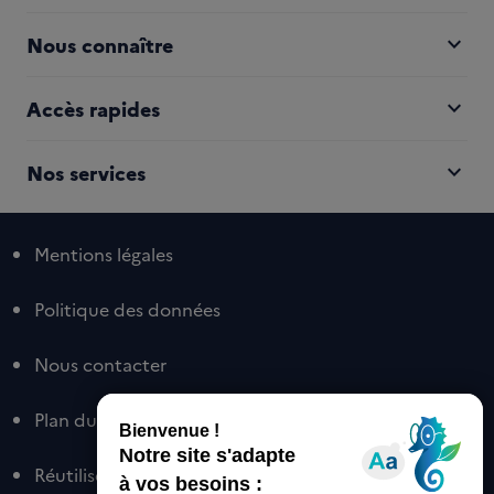
expand_more
Nous connaître
expand_more
Accès rapides
expand_more
Nos services
Mentions légales
Politique des données
Nous contacter
Plan du site
Réutiliser nos contenus