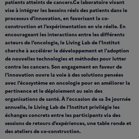
patients atteints de cancers.Ce laboratoire vivant
vise à intégrer les besoins réels des patients dans le
processus d'innovation, en favorisant la co-
construction et l’expérimentation en vie réelle. En
encourageant les interactions entre les différents
acteurs de l’oncologie, le Living Lab de l'Institut
cherche à accélérer le développement et l'adoption
de nouvelles technologies et méthodes pour lutter
contre les cancers. Son engagement en faveur de
l'innovation ouvre la voie à des solutions pensées
avec l’écosystème en oncologie pour en améliorer la
pertinence et le déploiement au sein des
organisations de santé. À l’occasion de sa 3e journée
annuelle, le Living Lab de l'Institut privilégie les
échanges concrets entre les participants via des
sessions de retours d’expériences, une table ronde et
des ateliers de co-construction.