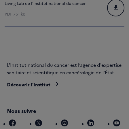
Living Lab de l'Institut national du cancer
Téléchar
PDF
751 kB
L'Institut national du cancer est l’agence d'expertise
sanitaire et scientifique en cancérologie de l’État.
arrow_forward
Découvrir l’Institut
Nous suivre
facebook
x
instagram
linkedin
you