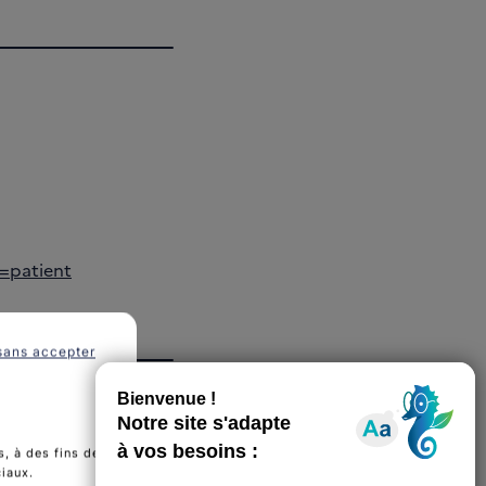
n=patient
sans accepter
, à des fins de
ciaux.