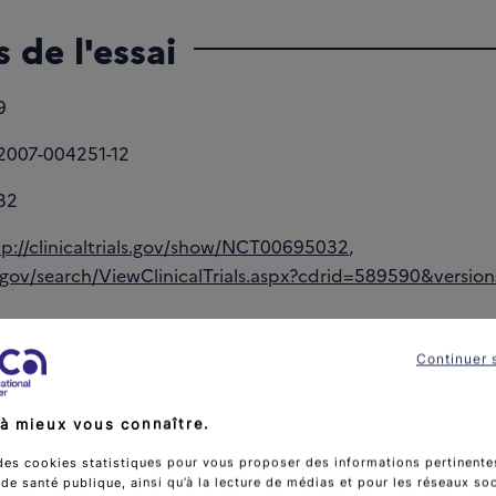
 de l'essai
9
2007-004251-12
32
tp://clinicaltrials.gov/show/NCT00695032
,
.gov/search/ViewClinicalTrials.aspx?cdrid=589590&versio
tiques de l'essai
Continuer 
isée pronostique
à mieux vous connaître.
des cookies statistiques pour vous proposer des informations pertinentes
 sort :
Non
e santé publique, ainsi qu’à la lecture de médias et pour les réseaux so