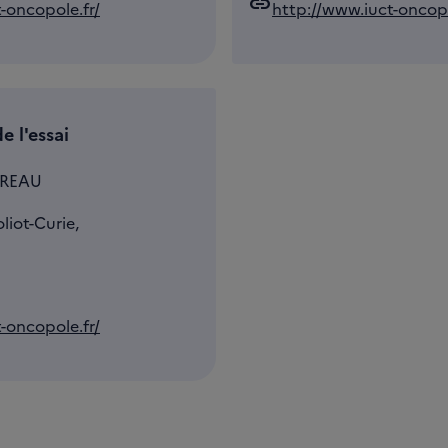
link
-oncopole.fr/
http://www.iuct-oncopo
e l'essai
VREAU
liot-Curie,
-oncopole.fr/