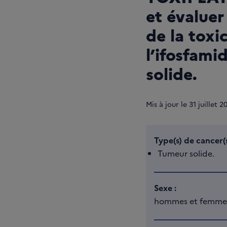
et évalue
de la toxi
l’ifosfami
solide.
Mis à jour le
31
juillet 2
Type(s) de cancer(s
Tumeur solide.
Sexe :
hommes et femme