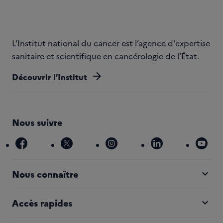
L'Institut national du cancer est l’agence d'expertise
sanitaire et scientifique en cancérologie de l’État.
arrow_forward
Découvrir l’Institut
Nous suivre
facebook
x
instagram
linkedin
you
expand_more
Nous connaître
expand_more
Accès rapides