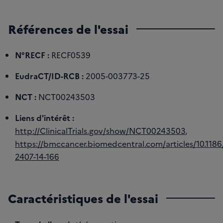
Références de l'essai
N°RECF :
RECF0539
EudraCT/ID-RCB :
2005-003773-25
NCT :
NCT00243503
Liens d'intérêt :
http://ClinicalTrials.gov/show/NCT00243503
,
https://bmccancer.biomedcentral.com/articles/10.1186
2407-14-166
Caractéristiques de l'essai