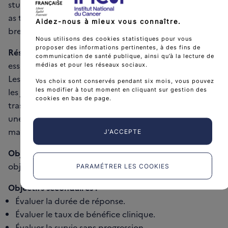
study of SU011248 in combination with trastuzumab
as treatment for metastatic disease in patients with
Aidez-nous à mieux vous connaître.
breast cancer.
Nous utilisons des cookies statistiques pour vous
proposer des informations pertinentes, à des fins de
Résumé à destination des professionnels :
Il s’agit d’un
communication de santé publique, ainsi qu’à la lecture de
essai de phase 2, non randomisé et multicentrique.
médias et pour les réseaux sociaux.
Les patients reçoivent du sunitinib par voie orale, tous
Vos choix sont conservés pendant six mois, vous pouvez
les modifier à tout moment en cliquant sur gestion des
les jours. Ils reçoivent également une injection de
cookies en bas de page.
trastuzumab, soit une fois toutes les semaines, soit
une fois toutes les 3 semaines. Les traitements sont
maintenus en l'absence de progression.
J'ACCEPTE
Objectif(s) principal(aux) :
Évaluer le taux de réponse
objective.
PARAMÉTRER LES COOKIES
Objectifs secondaires :
Évaluer la durée de réponse.
Évaluer le taux de bénéfice clinique.
Évaluer la survie sans progression.