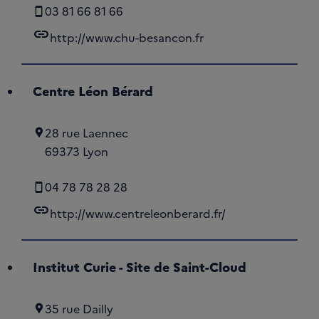
03 81 66 81 66
link
http://www.chu-besancon.fr
Centre Léon Bérard
28 rue Laennec
69373 Lyon
04 78 78 28 28
link
http://www.centreleonberard.fr/
Institut Curie - Site de Saint-Cloud
35 rue Dailly