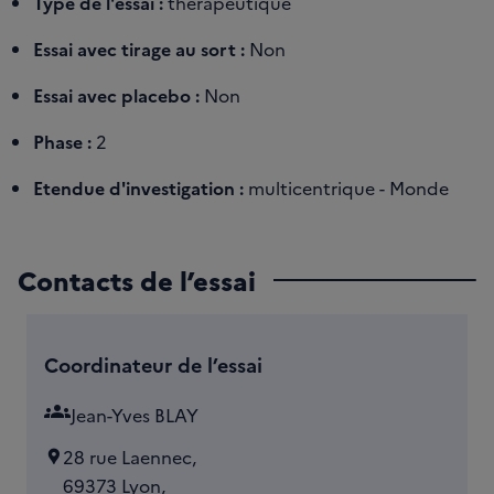
Type de l'essai :
thérapeutique
Essai avec tirage au sort :
Non
Essai avec placebo :
Non
Phase :
2
Etendue d'investigation :
multicentrique - Monde
Contacts de l’essai
Coordinateur de l’essai
groups
Jean-Yves BLAY
28 rue Laennec,
69373 Lyon,