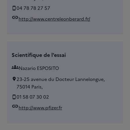
04 78 78 27 57
link
http://www.centreleonberard.fr/
Scientifique de l'essai
groups
Nazario ESPOSITO
23-25 avenue du Docteur Lannelongue,
75014 Paris,
01 58 07 30 02
link
http://www.pfizer.fr