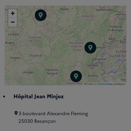
+
Institut Curie - Site de Saint-
−
Hôpital Jean
Centre Léon Béra
Leaflet
|
©
OpenStreetMap
contributors
Hôpital Jean Minjoz
3 boulevard Alexandre Fleming
25030 Besançon