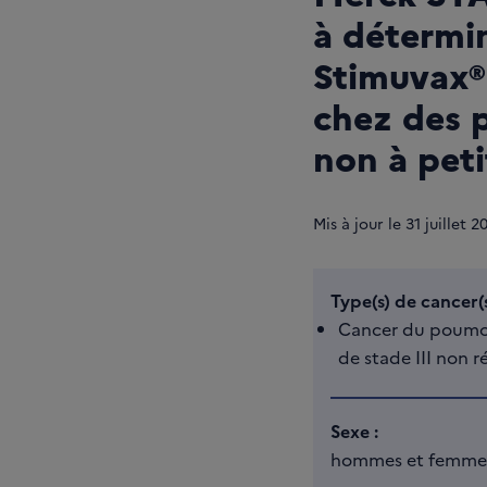
à détermin
Stimuvax® 
chez des 
non à peti
Mis à jour le
31
juillet 2
Type(s) de cancer(s
Cancer du poumon
de stade III non r
Sexe :
hommes et femme