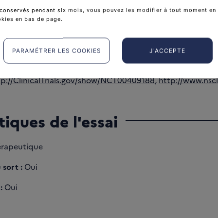
conservés pendant six mois, vous pouvez les modifier à tout moment en 
7
okies en bas de page.
-
PARAMÉTRER LES COOKIES
J'ACCEPTE
88
tp://ClinicalTrials.gov/show/NCT00409188
,
http://www.nsc
tiques de l'essai
rapeutique
 sort :
Oui
:
Oui