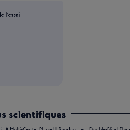
e l'essai
us scientifiques
i :
A Multi-Center Phase III Randomized, Double-Blind Pla