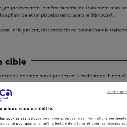
e groupe recevront le même schéma de traitement mais une
phosphamide et un placebo remplacera le Stimuvax®.
essai, ni le patient, ni le médecin ne connaitront le traite
 cible
ncer du poumon non à petites cellules de stade III non ré
femmes
Continuer 
égal à 18 ans
à mieux vous connaître.
des cookies statistiques pour vous proposer des informations pertinentes
 de l'essai
e santé publique, ainsi qu’à la lecture de médias et pour les réseaux so