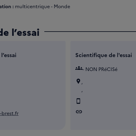
tion :
multicentrique - Monde
e l’essai
l’essai
Scientifique de l'essai
groups
- NON PRéCISé
,
,
link
brest.fr