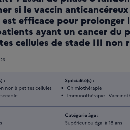
er si le vaccin anticancéreux
est efficace pour prolonger l
patients ayant un cancer du
tes cellules de stade III non 
026
) :
Spécialité(s) :
 non à petites cellules
Chimiothérapie
ésécable.
Immunothérapie - Vaccinot
Catégorie âge :
s
Supérieur ou égal à 18 ans