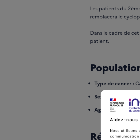
Les patients du 2èm
remplacera le cyclo
Dans le cadre de cet 
patient.
Population
Type de cancer :
Ca
Sexe :
hommes et 
Age :
Supérieur ou 
Aidez-nous 
Nous utilisons 
Références
communication d