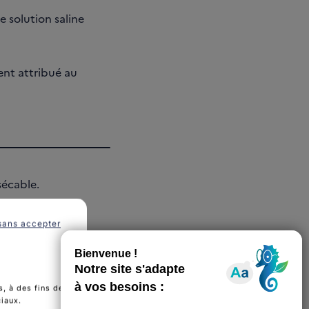
 solution saline
ment attribué au
sécable.
sans accepter
, à des fins de
ciaux.