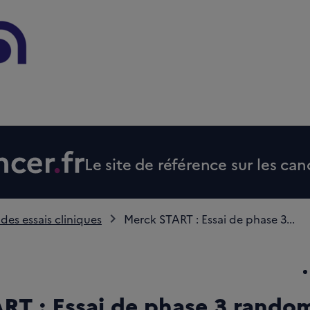
Le site de référence sur les can
 des essais cliniques
Merck START : Essai de phase 3...
RT : Essai de phase 3 random