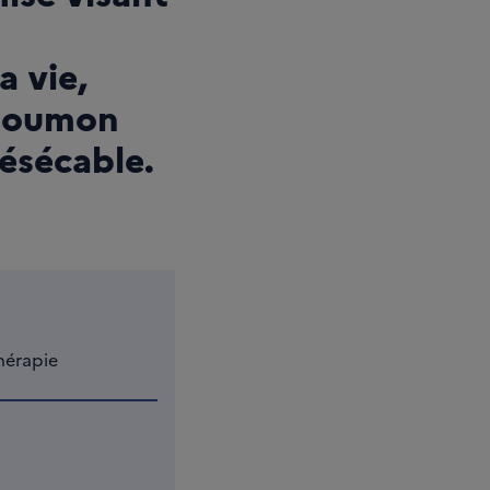
a vie,
 poumon
résécable.
hérapie