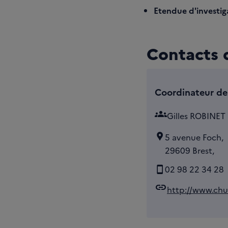
Etendue d'investiga
Contacts d
Coordinateur de 
groups
Gilles ROBINET
5 avenue Foch,
29609 Brest,
02 98 22 34 28
link
http://www.chu-