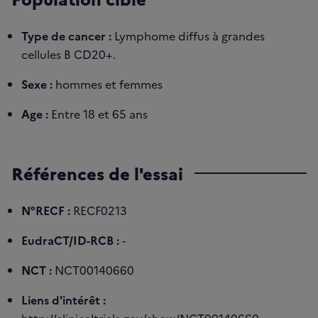
Type de cancer :
Lymphome diffus à grandes
cellules B CD20+.
Sexe :
hommes et femmes
Age :
Entre 18 et 65 ans
Références de l'essai
N°RECF :
RECF0213
EudraCT/ID-RCB :
-
NCT :
NCT00140660
Liens d'intérêt :