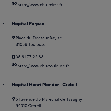
link
http://www.chu-reims.fr
Hôpital Purpan
Place du Docteur Baylac
31059 Toulouse
05 61 77 22 33
link
http://www.chu-toulouse.fr
Hôpital Henri Mondor - Créteil
51 avenue du Maréchal de Tassigny
94010 Créteil