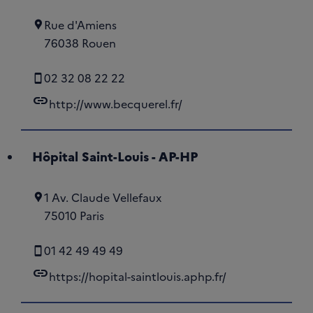
Rue d'Amiens
76038 Rouen
02 32 08 22 22
link
http://www.becquerel.fr/
Hôpital Saint-Louis - AP-HP
1 Av. Claude Vellefaux
75010 Paris
01 42 49 49 49
link
https://hopital-saintlouis.aphp.fr/