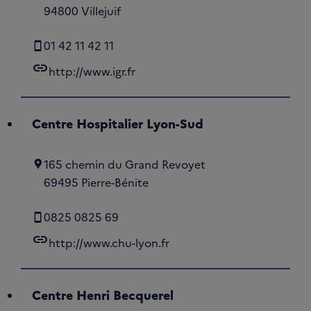
94800 Villejuif
01 42 11 42 11
link
http://www.igr.fr
Centre Hospitalier Lyon-Sud
165 chemin du Grand Revoyet
69495 Pierre-Bénite
0825 0825 69
link
http://www.chu-lyon.fr
Centre Henri Becquerel