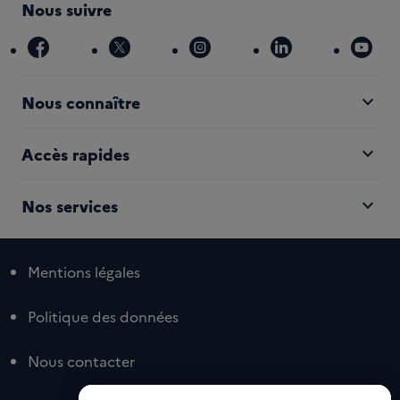
Nous suivre
facebook
x
instagram
linkedin
you
expand_more
Nous connaître
expand_more
Accès rapides
expand_more
Nos services
Mentions légales
Politique des données
Nous contacter