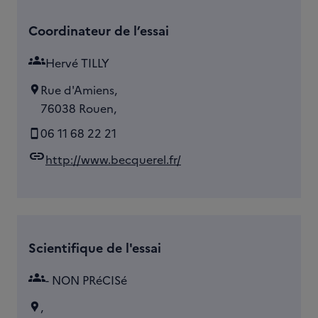
Coordinateur de l’essai
groups
Hervé TILLY
Rue d'Amiens,
76038 Rouen,
06 11 68 22 21
link
http://www.becquerel.fr/
Scientifique de l'essai
groups
- NON PRéCISé
,