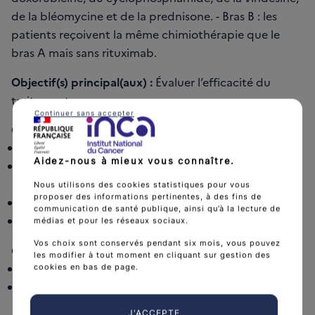
de la bléomycine et de la prednisone. - Bras B : les
patients reçoivent la même chimiothérapie que le
bras A mais sans rituximab.
Objectif(s) principal(aux) :
Évaluer l’efficacité du
traitement.
Continuer sans accepter
Objectifs secondaires :
Évaluer le taux de réponse à la fin du traitement.
Aidez-nous à mieux vous connaître.
Évaluer la survie sans récidive pour les répondeurs
complets.
Nous utilisons des cookies statistiques pour vous
proposer des informations pertinentes, à des fins de
Évaluer la survie globale.
communication de santé publique, ainsi qu’à la lecture de
Évaluer la toxicité additionnelle le traitement.
médias et pour les réseaux sociaux.
Vos choix sont conservés pendant six mois, vous pouvez
Critères d’inclusion :
les modifier à tout moment en cliquant sur gestion des
Age ≥ 18 ans et ≤ 65 ans.
cookies en bas de page.
Lymphome diffus à grandes cellules B CD20+
(classification OMS) histologiquement prouvé.
J'ACCEPTE