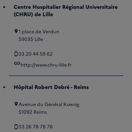
Centre Hospitalier Régional Universitaire
(CHRU) de Lille
1 place de Verdun
59035 Lille
03 20 44 59 62
link
http://www.chru-lille.fr
Hôpital Robert Debré - Reims
Avenue du Général Koenig
51092 Reims
03 26 78 78 78