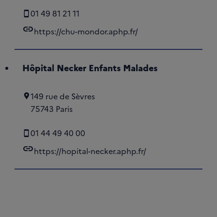
01 49 81 21 11
link
https://chu-mondor.aphp.fr/
Hôpital Necker Enfants Malades
149 rue de Sèvres
75743 Paris
01 44 49 40 00
link
https://hopital-necker.aphp.fr/