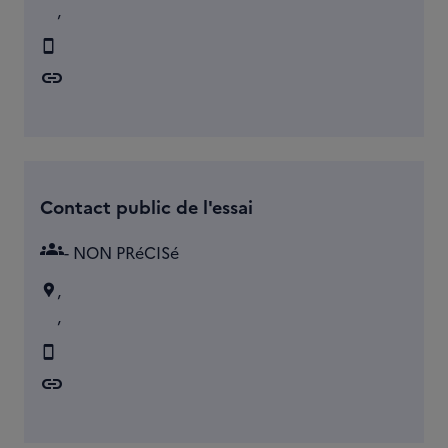
,
link
Contact public de l'essai
groups
- NON PRéCISé
,
,
link