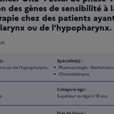
on des gènes de sensibilité à l
rapie chez des patients ayan
 larynx ou de l'hypopharynx.
026
) :
Spécialité(s) :
ynx ou de l’hypopharynx.
Pharmacologie - Recherche d
Chimiothérapie
Catégorie âge :
s
Supérieur ou égal à 18 ans
Etat de l'essai :