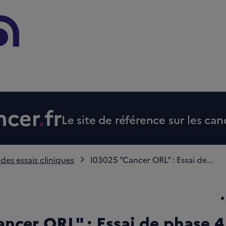
Le site de référence sur les can
 des essais cliniques
I03025 "Cancer ORL" : Essai de...
ncer ORL" : Essai de phase 4