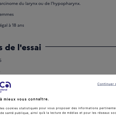
rcinome du larynx ou de l’hypopharynx.
femmes
égal à 18 ans
 de l'essai
5
-
Continuer 
à mieux vous connaître.
tiques de l'essai
des cookies statistiques pour vous proposer des informations pertinentes
e santé publique, ainsi qu’à la lecture de médias et pour les réseaux so