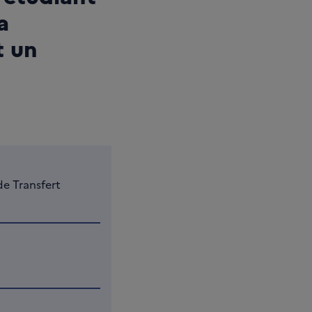
a
t un
e Transfert