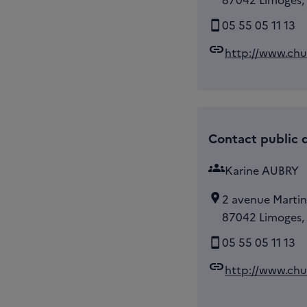
05 55 05 11 13
link
http://www.chu-
Contact public d
groups
Karine AUBRY
2 avenue Martin
87042 Limoges,
05 55 05 11 13
link
http://www.chu-