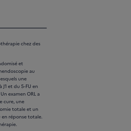
iothérapie chez des
andomisé et
panendoscopie au
lesquels une
à J1 et du 5-FU en
s. Un examen ORL a
me cure, une
omie totale et un
u en réponse totale.
hérapie.