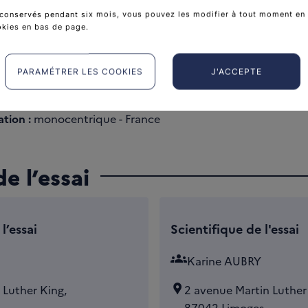
étique
conservés pendant six mois, vous pouvez les modifier à tout moment en 
okies en bas de page.
 sort :
Non
:
Non
PARAMÉTRER LES COOKIES
J'ACCEPTE
tion :
monocentrique - France
e l’essai
l’essai
Scientifique de l'essai
groups
Karine AUBRY
 Luther King,
2 avenue Martin Luther
87042 Limoges,