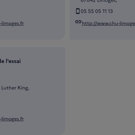
05 55 05 11 13
link
limoges.fr
http://www.chu-limoges
e l'essai
 Luther King,
limoges.fr