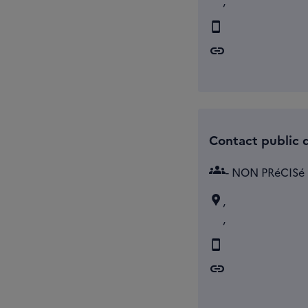
,
link
Contact public d
groups
- NON PRéCISé
,
,
link