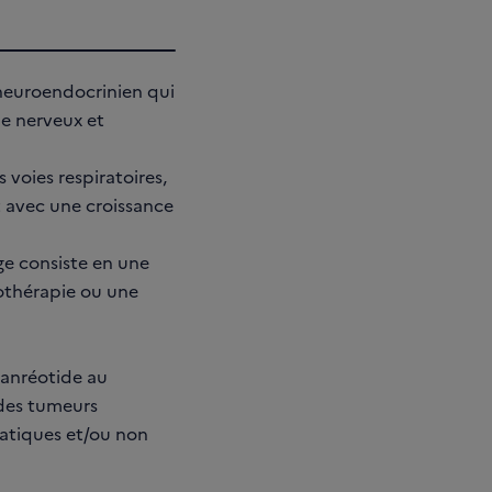
neuroendocrinien qui
me nerveux et
oies respiratoires,
t avec une croissance
rge consiste en une
othérapie ou une
 lanréotide au
 des tumeurs
atiques et/ou non