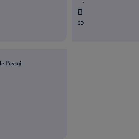
,
link
e l'essai