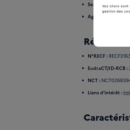
Sexe :
hommes et 
Vos choix sont 
gestion des co
Age :
Supérieur ou 
Références
N°RECF :
RECF316
EudraCT/ID-RCB :
NCT :
NCT026839
Liens d'intérêt :
ht
Caractéris