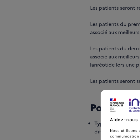
Les patients seront r
Les patients du premi
associé aux meilleurs
Les patients du deux
associé aux meilleurs
lanréotide lors une p
Les patients seront 
Population
Aidez-nous 
Type de cancer :
Tu
différentiées, méta
Nous utilisons 
communication d