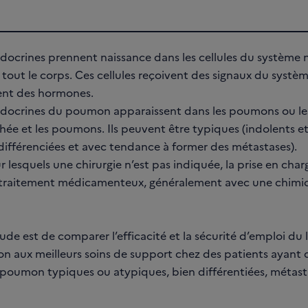
ocrines prennent naissance dans les cellules du système 
 tout le corps. Ces cellules reçoivent des signaux du systè
ent des hormones.
ocrines du poumon apparaissent dans les poumons ou les v
chée et les poumons. Ils peuvent être typiques (indolents e
(différenciées et avec tendance à former des métastases).
r lesquels une chirurgie n’est pas indiquée, la prise en cha
 traitement médicamenteux, généralement avec une chimi
tude est de comparer l’efficacité et la sécurité d’emploi du
on aux meilleurs soins de support chez des patients ayant
poumon typiques ou atypiques, bien différentiées, métast