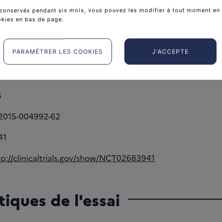
femmes
conservés pendant six mois, vous pouvez les modifier à tout moment en 
okies en bas de page.
égal à 18 ans
PARAMÉTRER LES COOKIES
J'ACCEPTE
 de l'essai
3
2015-004992-62
41
tp://clinicaltrials.gov/show/NCT02683941
tiques de l'essai