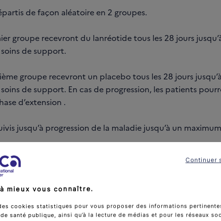
épartis de façon aléatoire en 2 groupes.
er groupe recevront du lanréotide tous les 28 jours jusqu’à
 soins de support.
ième groupe recevront un placebo tous les 28 jours jusqu’à
 soins de support. En cas de progression, les patients pour
hase d’extension .
suivis jusqu’à progression de la maladie jusqu’à un maximum
Continuer 
 cible
à mieux vous connaître.
meurs neuroendocrines du poumon typiques ou atypique
statiques et/ou non résécables.
des cookies statistiques pour vous proposer des informations pertinentes
e santé publique, ainsi qu’à la lecture de médias et pour les réseaux so