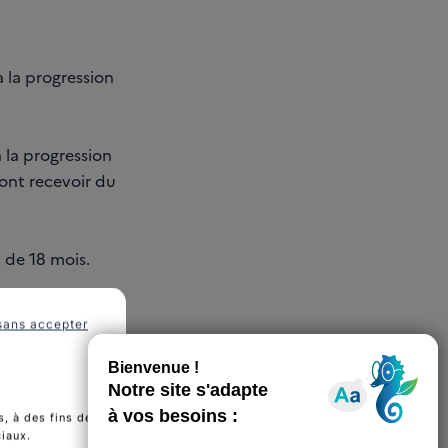
 la progression
 la progression
ront recevoir du
 de 18 mois.
sans accepter
s, bien
, à des fins de
ciaux.