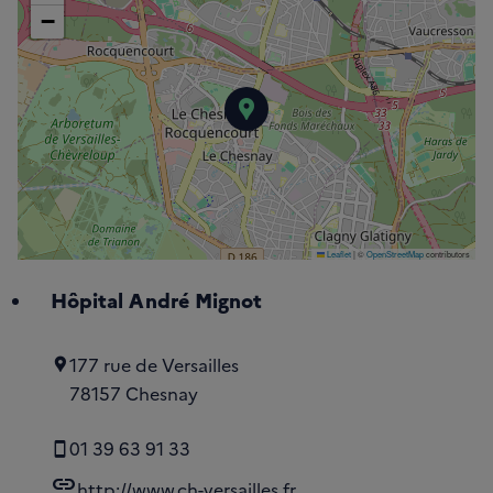
−
Hôpital André Mignot
Leaflet
|
©
OpenStreetMap
contributors
Hôpital André Mignot
177 rue de Versailles
78157 Chesnay
01 39 63 91 33
link
http://www.ch-versailles.fr