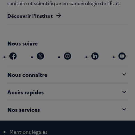
sanitaire et scientifique en cancérologie de l’État.
arrow_forward
Découvrir l’Institut
Nous suivre
facebook
x
instagram
linkedin
you
expand_more
Nous connaître
expand_more
Accès rapides
expand_more
Nos services
Mentions légales