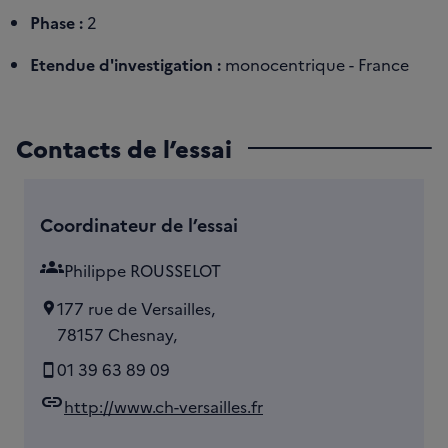
Phase :
2
Etendue d'investigation :
monocentrique - France
Contacts de l’essai
Coordinateur de l’essai
groups
Philippe ROUSSELOT
177 rue de Versailles,
78157 Chesnay,
01 39 63 89 09
link
http://www.ch-versailles.fr