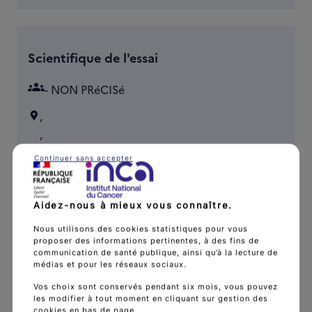
Scientifique de l'essai
groups
- NON PRéCISé
,
,
Continuer sans accepter
link
Aidez-nous à mieux vous connaître.
Nous utilisons des cookies statistiques pour vous
proposer des informations pertinentes, à des fins de
communication de santé publique, ainsi qu’à la lecture de
médias et pour les réseaux sociaux.
Contact public de l'essai
Vos choix sont conservés pendant six mois, vous pouvez
groups
les modifier à tout moment en cliquant sur gestion des
- NON PRéCISé
cookies en bas de page.