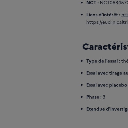
NCT :
NCT063457
Liens d'intérêt :
ht
https://euclinical
Caractéris
Type de l'essai :
thé
Essai avec tirage au
Essai avec placebo 
Phase :
3
Etendue d'investiga