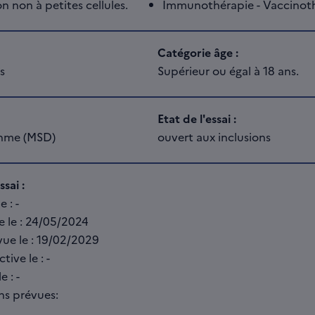
non à petites cellules.
Immunothérapie - Vaccinot
Catégorie âge :
s
Supérieur ou égal à 18 ans.
Etat de l'essai :
hme (MSD)
ouvert aux inclusions
sai :
 : -
e le : 24/05/2024
vue le : 19/02/2029
tive le : -
e : -
ns prévues: