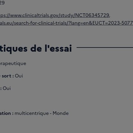
29
tps://www.clinicaltrials.gov/study/NCT06345729
,
trials.eu/search-for-clinical-trials/?lang=en&EUCT=2023-507
tiques de l'essai
rapeutique
 sort :
Oui
:
Oui
tion :
multicentrique - Monde