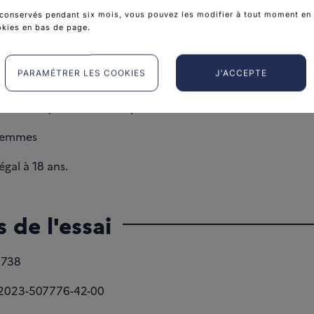
s seront inclus dans 159 centres à travers le monde, dont 5
conservés pendant six mois, vous pouvez les modifier à tout moment en 
okies en bas de page.
 cible
PARAMÉTRER LES COOKIES
J'ACCEPTE
ncer du poumon non à petites cellules.
femmes
gal à 18 ans.
 de l'essai
5738
2023-507776-42-00