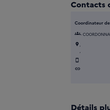
Contacts d
Coordinateur de 
groups
- COORDONNA
,
,
link
Détails pl