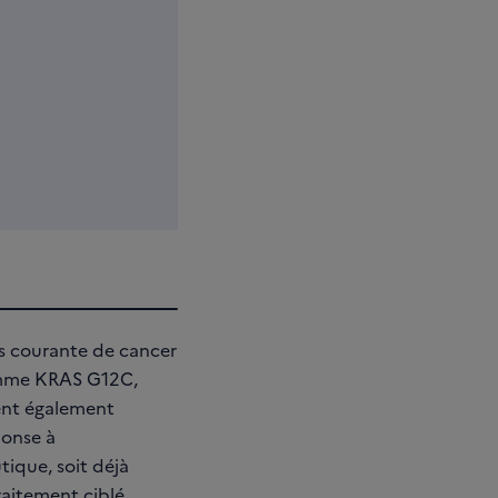
us courante de cancer
comme KRAS G12C,
vent également
ponse à
ique, soit déjà
raitement ciblé.