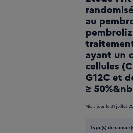
randomisé
au pembro
pembroliz
traitement
ayant un 
cellules 
G12C et do
≥ 50%&nb
Mis à jour le
31
juillet 2
Type(s) de cancer(s