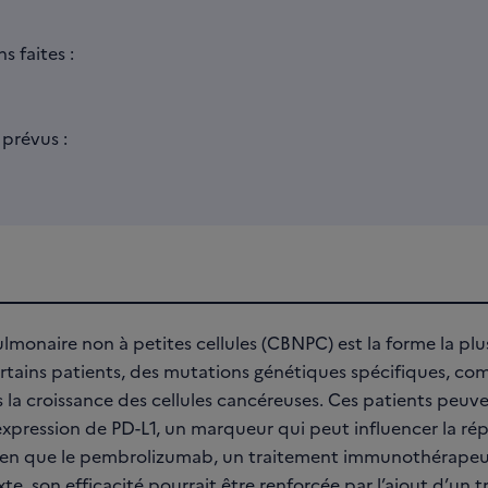
 faites :
prévus :
monaire non à petites cellules (CBNPC) est la forme la pl
tains patients, des mutations génétiques spécifiques, 
 la croissance des cellules cancéreuses. Ces patients peu
expression de PD-L1, un marqueur qui peut influencer la ré
ien que le pembrolizumab, un traitement immunothérapeut
xte, son efficacité pourrait être renforcée par l’ajout d’un t