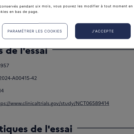
conservés pendant six mois, vous pouvez les modifier à tout moment en 
femmes
okies en bas de page.
gal à 18 ans.
PARAMÉTRER LES COOKIES
J'ACCEPTE
 de l'essai
5957
2024-A00415-42
14
tps://www.clinicaltrials.gov/study/NCT06589414
tiques de l'essai