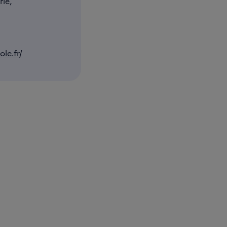
rie,
le.fr/