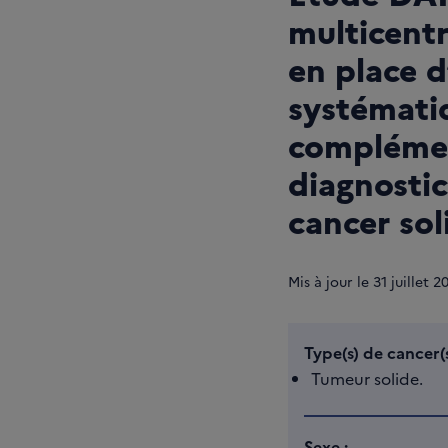
multicentr
en place d
systématiq
complémen
diagnostic
cancer sol
Mis à jour le
31
juillet 2
Type(s) de cancer(s
Tumeur solide.
Sexe :