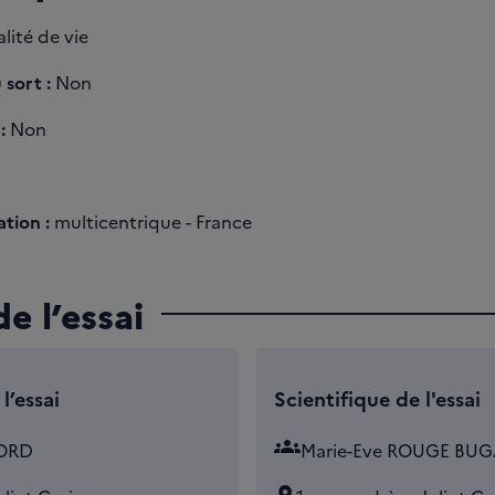
lité de vie
 sort :
Non
:
Non
tion :
multicentrique - France
e l’essai
l’essai
Scientifique de l'essai
groups
LORD
Marie-Eve ROUGE BU