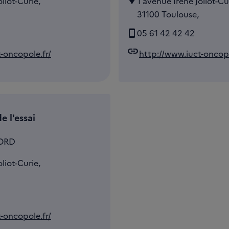
liot-Curie,
1 avenue Irène Joliot-Cu
31100 Toulouse,
05 61 42 42 42
link
-oncopole.fr/
http://www.iuct-oncopo
e l'essai
LORD
liot-Curie,
-oncopole.fr/