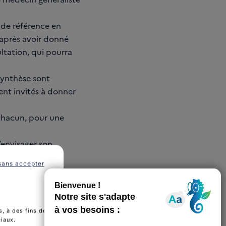
 de référence en
 après avoir donné
ltation, qui pourra
synthèse sont
ent invités à donner
 chacun, pour une
’envisager son
ancer.
sans accepter
, à des fins de
ciaux.