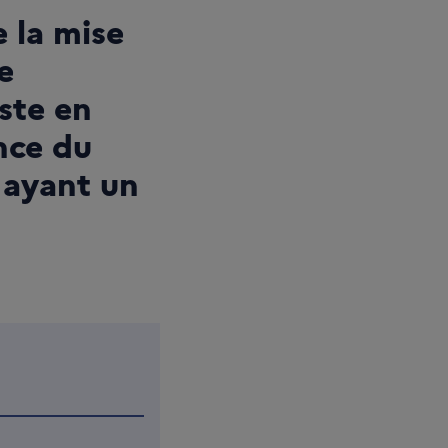
e la mise
e
ste en
nce du
 ayant un