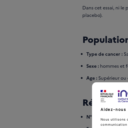
Dans cet essai, ni le
placebo).
Population
Type de cancer :
Sa
Sexe :
hommes et 
Age :
Supérieur ou 
Références
Aidez-nous 
N°RECF :
RECF077
Nous utilisons 
communication d