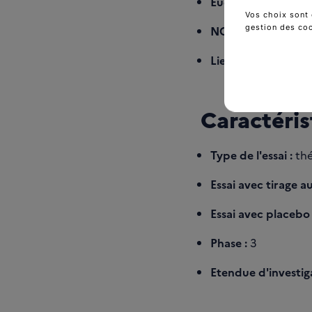
EudraCT/ID-RCB :
Vos choix sont 
gestion des co
NCT :
NCT005382
Liens d'intérêt :
ht
Caractéris
Type de l'essai :
thé
Essai avec tirage au
Essai avec placebo 
Phase :
3
Etendue d'investiga