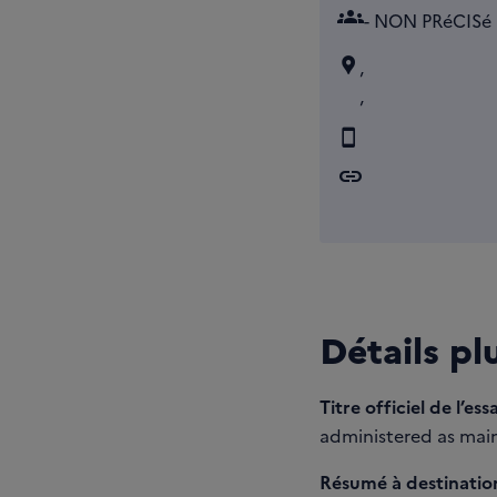
groups
- NON PRéCISé
,
,
link
Détails pl
Titre officiel de l’essa
administered as main
Résumé à destination