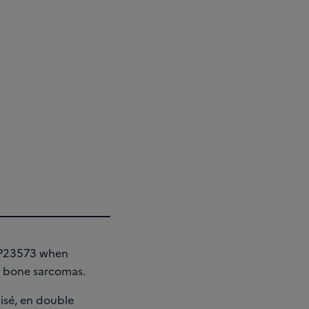
 AP23573 when
r bone sarcomas.
misé, en double