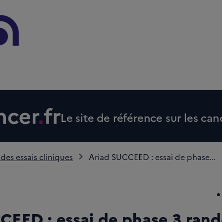
Le site de référence sur les can
 des essais cliniques
Ariad SUCCEED : essai de phase...
CEED : essai de phase 3 rand