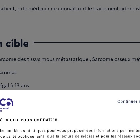
 patient, ni le médecin ne connaitront le traitement admini
 cible
rcome des tissus mous métastatique., Sarcome osseux mét
femmes
égal à 13 ans
Continuer 
 de l'essai
à mieux vous connaître.
6
des cookies statistiques pour vous proposer des informations pertinentes
e santé publique, ainsi qu’à la lecture de médias et pour les réseaux so