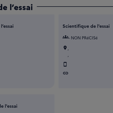
e l’essai
l’essai
Scientifique de l'essai
groups
- NON PRéCISé
,
,
link
e l'essai