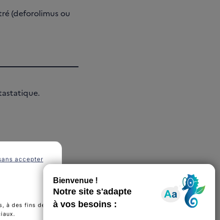
stré (deforolimus ou
astatique.
sans accepter
, à des fins de
ciaux.