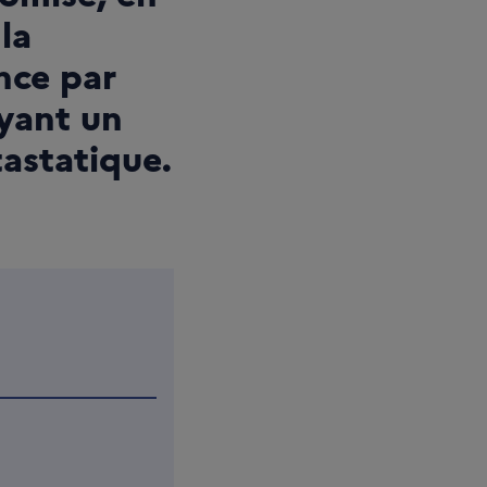
la
nce par
ayant un
astatique.