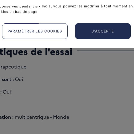
-
conservés pendant six mois, vous pouvez les modifier à tout moment en 
okies en bas de page.
39
tp://clinicaltrials.gov/show/NCT00538239
PARAMÉTRER LES COOKIES
J'ACCEPTE
tiques de l'essai
rapeutique
 sort :
Oui
:
Oui
tion :
multicentrique - Monde