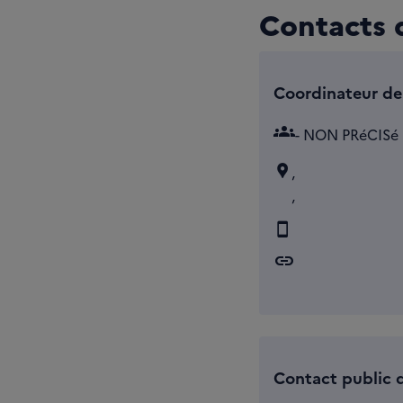
Contacts d
Coordinateur de 
groups
- NON PRéCISé
,
,
link
Contact public d