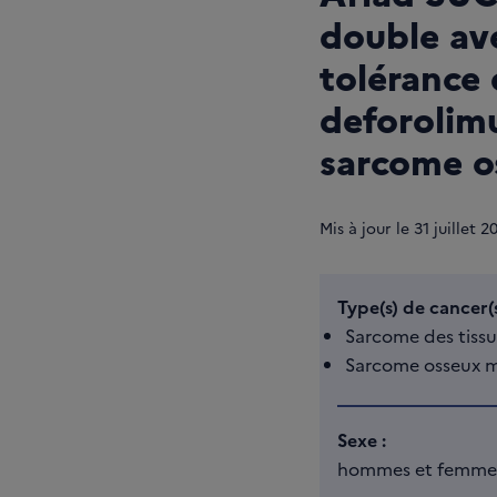
double ave
tolérance
deforolim
sarcome o
Mis à jour le
31
juillet 2
Type(s) de cancer(s
Sarcome des tiss
Sarcome osseux m
Sexe :
hommes et femme