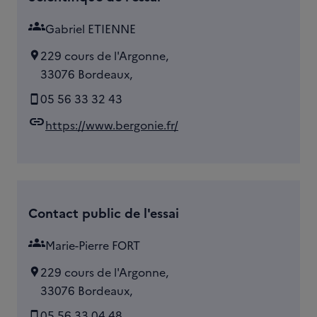
groups
Gabriel ETIENNE
229 cours de l'Argonne,
33076 Bordeaux,
05 56 33 32 43
link
https://www.bergonie.fr/
Contact public de l'essai
groups
Marie-Pierre FORT
229 cours de l'Argonne,
33076 Bordeaux,
05 56 33 04 48