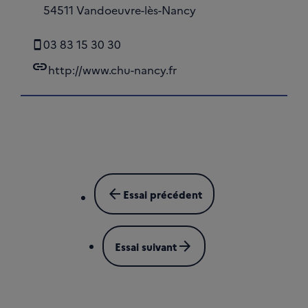
54511 Vandoeuvre-lès-Nancy
03 83 15 30 30
link
http://www.chu-nancy.fr
arrow_back
Essai précédent
arrow_forward
Essai suivant