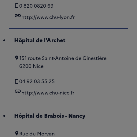
0 820 0820 69
link
http://www.chu-lyon.fr
Hôpital de l'Archet
151 route Saint-Antoine de Ginestière
6200 Nice
04 92 03 55 25
link
http://www.chu-nice.fr
Hôpital de Brabois - Nancy
Rue du Morvan