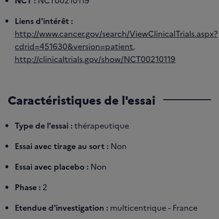
NCT :
NCT00210119
Liens d'intérêt :
http://www.cancer.gov/search/ViewClinicalTrials.aspx?
cdrid=451630&version=patient
,
http://clinicaltrials.gov/show/NCT00210119
Caractéristiques de l'essai
Type de l'essai :
thérapeutique
Essai avec tirage au sort :
Non
Essai avec placebo :
Non
Phase :
2
Etendue d'investigation :
multicentrique - France