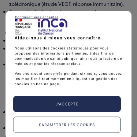
zolédronique (étude VEGF, réponse immunitaire).
Évaluer la durée des réponses complètes
Continuer sans accepter
moléculaires durant les 6 mois qui suivent.
Critères d’inclusion :
Aidez-nous à mieux vous connaître.
Age ≥ 18 ans.
Leucémie myéloïde chronique Ph+ confirmée par
Nous utilisons des cookies statistiques pour vous
proposer des informations pertinentes, à des fins de
analyse cytogénétique ou LMC Ph- BCR-ABL+.
communication de santé publique, ainsi qu’à la lecture de
Leucémie myéloïde phase chronique : < 15% de
médias et pour les réseaux sociaux.
blastes dans le sang et dans la moelle (avec ≤ 5%
Vos choix sont conservés pendant six mois, vous pouvez
les modifier à tout moment en cliquant sur gestion des
blastes médullaires), < 30% de blastes plus
cookies en bas de page.
promyélocytes dans le sang et dans la moelle, <
20% de basophiles dans le sang, ≥ 100 x 10^9/L de
plaquettes.
J'ACCEPTE
Absence d'atteinte extra-médullaire, à l'exception
d'une hépatosplénomégalie.
PARAMÉTRER LES COOKIES
Leucémie myéloïde chronique en rémission
cytogénétique complète sous imatinib mésylate.