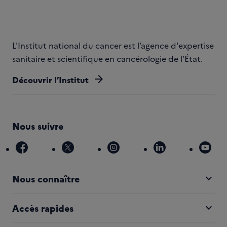
L'Institut national du cancer est l’agence d'expertise
sanitaire et scientifique en cancérologie de l’État.
arrow_forward
Découvrir l’Institut
Nous suivre
facebook
x
instagram
linkedin
you
expand_more
Nous connaître
expand_more
Accès rapides