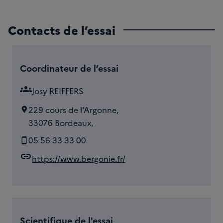
Contacts de l’essai
Coordinateur de l’essai
groups
Josy REIFFERS
229 cours de l'Argonne,
33076 Bordeaux,
05 56 33 33 00
link
https://www.bergonie.fr/
Scientifique de l'essai