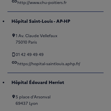
link
http://www.chu-poitiers.fr
Hôpital Saint-Louis - AP-HP
1 Av. Claude Vellefaux
75010 Paris
01 42 49 49 49
link
https://hopital-saintlouis.aphp.fr/
Hôpital Édouard Herriot
5 place d'Arsonval
69437 Lyon