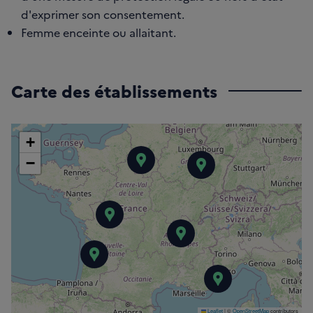
d'exprimer son consentement.
Femme enceinte ou allaitant.
Carte des établissements
+
−
Hôpital Saint-Louis - 
Hôpital de Bra
Hôpital de la Milétrie
Hôpital Édouard H
Institut Bergonié
Hôpital de l'
Leaflet
|
©
OpenStreetMap
contributors