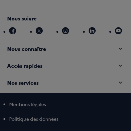
Nous suivre
facebook
x
instagram
linkedin
you
expand_more
Nous connaître
expand_more
Accès rapides
expand_more
Nos services
Mentions légales
Politique des données