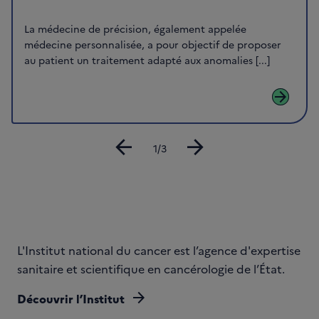
La médecine de précision, également appelée
médecine personnalisée, a pour objectif de proposer
au patient un traitement adapté aux anomalies [...]
arrow_forward
arrow_back
arrow_forward
Diapositive
1/3
L'Institut national du cancer est l’agence d'expertise
sanitaire et scientifique en cancérologie de l’État.
arrow_forward
Découvrir l’Institut