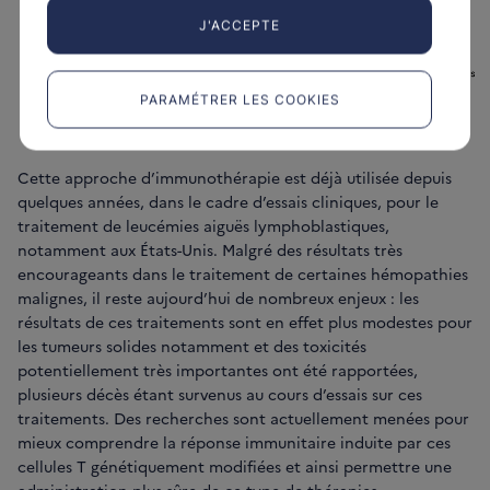
J'ACCEPTE
PARAMÉTRER LES COOKIES
Le transfert adoptif de cellules
Cette approche d’immunothérapie est déjà utilisée depuis
quelques années, dans le cadre d’essais cliniques, pour le
traitement de leucémies aiguës lymphoblastiques,
notamment aux États-Unis. Malgré des résultats très
encourageants dans le traitement de certaines hémopathies
malignes, il reste aujourd’hui de nombreux enjeux : les
résultats de ces traitements sont en effet plus modestes pour
les tumeurs solides notamment et des toxicités
potentiellement très importantes ont été rapportées,
plusieurs décès étant survenus au cours d’essais sur ces
traitements. Des recherches sont actuellement menées pour
mieux comprendre la réponse immunitaire induite par ces
cellules T génétiquement modifiées et ainsi permettre une