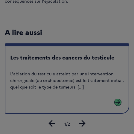
conséquences sur l'éjaculation.
A lire aussi
Les traitements des cancers du testicule
L'ablation du testicule atteint par une intervention
chirurgicale (ou orchidectomie) est le traitement initial,
quel que soit le type de tumeurs, [...]
arrow_forward
arrow_back
arrow_forward
Diapositive
1/2