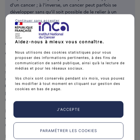
d'un cancer ; à l'inverse, un cancer peut parfois se
développer sans qu'il soit possible de le relier à un
facteur de risque connu.
Continuer sans accepter
Quels traitements pour un cancer
Aidez-nous à mieux vous connaître.
du testicule ?
Nous utilisons des cookies statistiques pour vous
proposer des informations pertinentes, à des fins de
communication de santé publique, ainsi qu’à la lecture de
Le choix des traitements est personnalisé et adapté à votre
médias et pour les réseaux sociaux.
situation. Plusieurs médecins de spécialités différentes se
réunissent en réunion de concertation pluridisciplinaire
Vos choix sont conservés pendant six mois, vous pouvez
les modifier à tout moment en cliquant sur gestion des
(RCP) pour discuter des meilleures solutions de traitements
cookies en bas de page.
possibles dans votre cas. Ils se fondent pour cela sur des
recommandations de bonnes pratiques.
J'ACCEPTE
Dans tous les cas, votre prise en charge thérapeutique est
définie en accord avec vous, sur la base de l'avis rendu en
réunion de concertation pluridisciplinaire.
PARAMÉTRER LES COOKIES
L'ablation du testicule atteint par une intervention