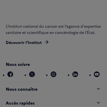
L'Institut national du cancer est l’agence d'expertise
sanitaire et scientifique en cancérologie de l’État.
arrow_forward
Découvrir l’Institut
Nous suivre
facebook
x
instagram
linkedin
you
expand_more
Nous connaître
expand_more
Accès rapides