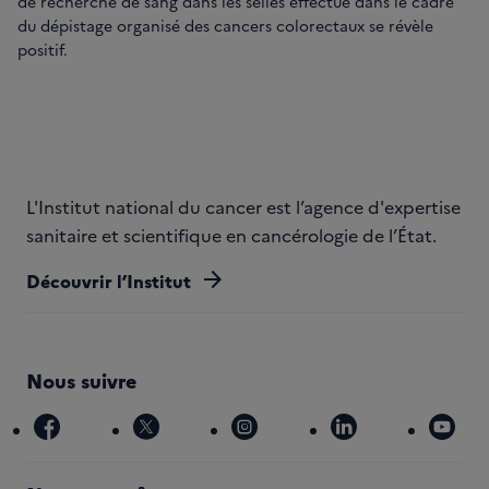
de recherche de sang dans les selles effectué dans le cadre
du dépistage organisé des cancers colorectaux se révèle
positif.
L'Institut national du cancer est l’agence d'expertise
sanitaire et scientifique en cancérologie de l’État.
arrow_forward
Découvrir l’Institut
Nous suivre
facebook
x
instagram
linkedin
you