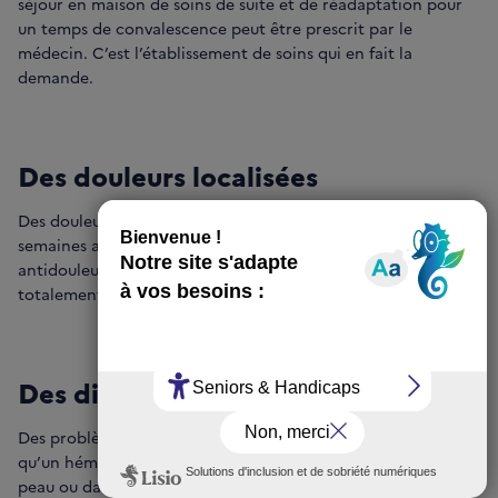
séjour en maison de soins de suite et de réadaptation pour
un temps de convalescence peut être prescrit par le
médecin. C’est l’établissement de soins qui en fait la
demande.
Des douleurs localisées
Des douleurs localisées peuvent persister pendant quelques
semaines après l’opération. Vous aurez un traitement
antidouleur (antalgique) à prendre jusqu’à ce qu’elles aient
totalement disparu.
Des difficultés à cicatriser
Des problèmes de cicatrisation peuvent survenir. Il arrive
qu’un hématome (une accumulation de sang localisée sous la
peau ou dans une cavité, dans un organe ou un tissu à la