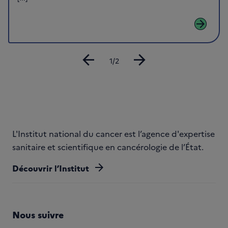
arrow_forward
arrow_back
arrow_forward
Diapositive
1/2
L'Institut national du cancer est l’agence d'expertise
sanitaire et scientifique en cancérologie de l’État.
arrow_forward
Découvrir l’Institut
Nous suivre