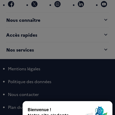
facebook
x
instagram
linkedin
you
expand_more
Nous connaître
expand_more
Accès rapides
expand_more
Nos services
Mentions légales
Politique des données
Nous contacter
Plan du site