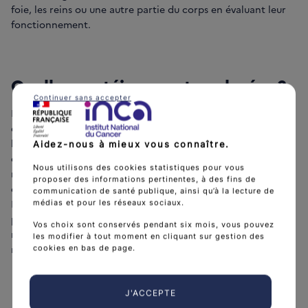
foie, les reins ou une autre partie du corps en évaluant leur
fonctionnement.
Quelles protéines sont analysées ?
Continuer sans accepter
Les anomalies observées au niveau du sang peuvent
également aider le médecin à évaluer le pronostic du
lymphome, autrement dit la façon dont il est susceptible
Aidez-nous à mieux vous connaître.
d’évoluer. Ainsi, chez les patients atteints d’un lymphome
Nous utilisons des cookies statistiques pour vous
non hodgkinien, les taux de lactate déshydrogénase (LDH)
proposer des informations pertinentes, à des fins de
et/ou de bêta-2 microglobuline (B2M) sont souvent mesurés.
communication de santé publique, ainsi qu’à la lecture de
Des taux importants de l’une ou de ces deux protéines
médias et pour les réseaux sociaux.
peuvent témoigner d’une évolutivité rapide du lymphome,
Vos choix sont conservés pendant six mois, vous pouvez
notamment au début de la maladie, avant qu’un traitement
les modifier à tout moment en cliquant sur gestion des
ne soit commencé.
cookies en bas de page.
J'ACCEPTE