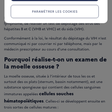
Dépistage du VIH et des hépatites
B et C
PARAMÉTRER LES COOKIES
Il est systématiquement proposé, lors du diagnostic d’un
lymphome, de réaliser un test de dépistage des virus des
hépatites B et C (VHB et VHC) et du sida (VIH).
Conformément à la loi, le résultat du dépistage du VIH n’est
communiqué ni par courrier ni par téléphone, mais par le
médecin prescripteur au cours d’une consultation.
Pourquoi réalise-t-on un examen de
la moelle osseuse ?
La moelle osseuse, située à l’intérieur de tous les os et
surtout des os plats (sternum, bassin notamment), est une
substance spongieuse qui contient des cellules sanguines
cellules souches
immatures appelées
hématopoïétiques
. Celles-ci se développent ensuite en
trois sortes de cellules matures :