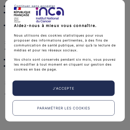
Les financements reçus
Continuer sans accepter
Les dérogations apportées à la règlementation des
frais de mission
Information sur la mise en œuvre de l'article D.1415-1-
Aidez-nous à mieux vous connaître.
10 CSP
Nous utilisons des cookies statistiques pour vous
proposer des informations pertinentes, à des fins de
2. Présentation des rapports annuels 2023 des instances
communication de santé publique, ainsi qu’à la lecture de
consultatives :
médias et pour les réseaux sociaux.
Comité d'audit
Vos choix sont conservés pendant six mois, vous pouvez
les modifier à tout moment en cliquant sur gestion des
Comité scientifique et éthique de la Plateforme de
cookies en bas de page.
données
3. Actualité et l'évolution des CAR-T-Cells
J'ACCEPTE
4. Questions diverses
PARAMÉTRER LES COOKIES