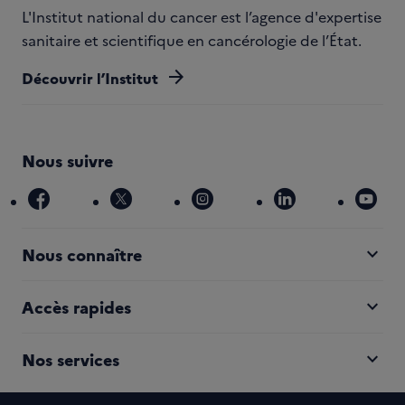
L'Institut national du cancer est l’agence d'expertise
sanitaire et scientifique en cancérologie de l’État.
arrow_forward
Découvrir l’Institut
Nous suivre
facebook
x
instagram
linkedin
you
expand_more
Nous connaître
expand_more
Accès rapides
expand_more
Nos services