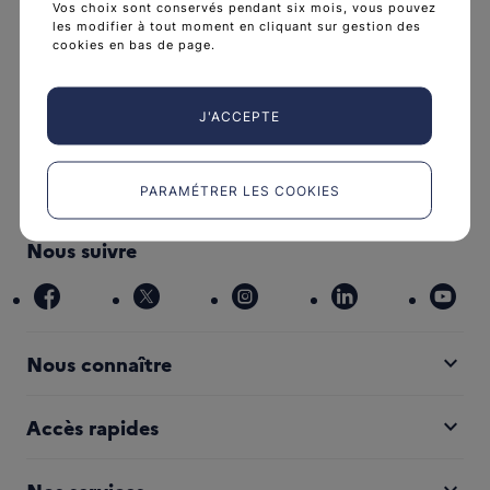
Vos choix sont conservés pendant six mois, vous pouvez
les modifier à tout moment en cliquant sur gestion des
cookies en bas de page.
L'Institut national du cancer est l’agence d'expertise
sanitaire et scientifique en cancérologie de l’État.
J'ACCEPTE
arrow_forward
Découvrir l’Institut
PARAMÉTRER LES COOKIES
Nous suivre
facebook
x
instagram
linkedin
you
expand_more
Nous connaître
expand_more
Accès rapides