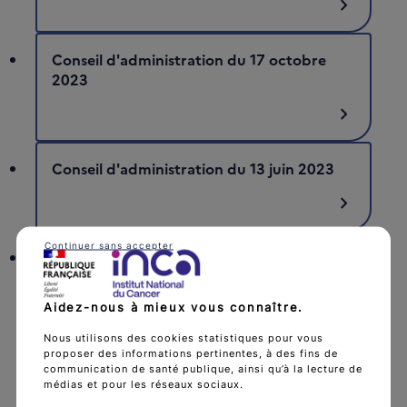
chevron_right
Conseil d'administration du 17 octobre
2023
chevron_right
Conseil d'administration du 13 juin 2023
chevron_right
Continuer sans accepter
Conseil d'administration du 14 mars 2023
chevron_right
Aidez-nous à mieux vous connaître.
Nous utilisons des cookies statistiques pour vous
proposer des informations pertinentes, à des fins de
communication de santé publique, ainsi qu’à la lecture de
médias et pour les réseaux sociaux.