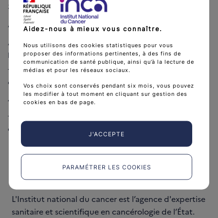
3. Affaires administratives et financières
Approbation du rapport de performance (délibération n°3)
Aidez-nous à mieux vous connaître.
Approbation d’une décision de renonciation à la
Nous utilisons des cookies statistiques pour vous
prescription (délibération n°4)
proposer des informations pertinentes, à des fins de
communication de santé publique, ainsi qu’à la lecture de
Transmission du règlement intérieur de la commission des
médias et pour les réseaux sociaux.
expertises
Vos choix sont conservés pendant six mois, vous pouvez
les modifier à tout moment en cliquant sur gestion des
4. Questions diverses
cookies en bas de page.
Transmission du calendrier prévisionnel 2022 des conseils
d’administration
J'ACCEPTE
PARAMÉTRER LES COOKIES
L'Institut national du cancer est l’agence d'expertise
sanitaire et scientifique en cancérologie de l’État.