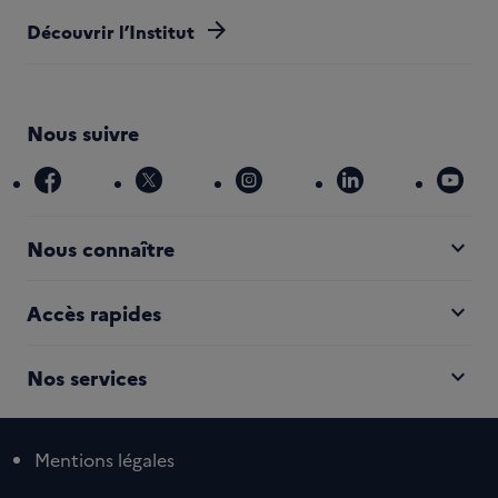
arrow_forward
Découvrir l’Institut
Nous suivre
facebook
x
instagram
linkedin
you
expand_more
Nous connaître
expand_more
Accès rapides
expand_more
Nos services
Mentions légales