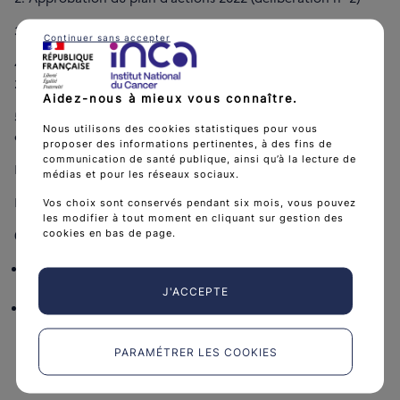
3. Approbation du budget initial 2022 (délibération n°3)
Continuer sans accepter
4. Approbation du contrat d’objectifs et de performance
2021-2025 (délibération n°4)
Aidez-nous à mieux vous connaître.
5. Présentation du rapport scientifique annuel de l’Institut et
Nous utilisons des cookies statistiques pour vous
des recommandations du conseil scientifique
proposer des informations pertinentes, à des fins de
communication de santé publique, ainsi qu’à la lecture de
Présentation du rapport scientifique annuel de l’Institut
médias et pour les réseaux sociaux.
Présentation des recommandations du conseil scientifique
Vos choix sont conservés pendant six mois, vous pouvez
les modifier à tout moment en cliquant sur gestion des
6. Affaires administratives et financières
cookies en bas de page.
Election des membres du comité de déontologie et
d’éthique (délibération n°5)
J'ACCEPTE
Fixation de la cotisation des membres pour l’exercice
2021 (délibération n°6)
PARAMÉTRER LES COOKIES