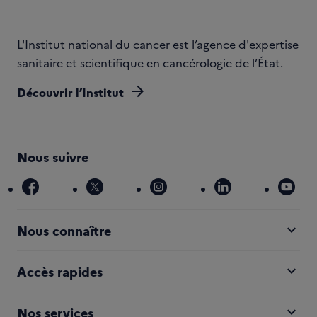
L'Institut national du cancer est l’agence d'expertise
sanitaire et scientifique en cancérologie de l’État.
arrow_forward
Découvrir l’Institut
Nous suivre
facebook
x
instagram
linkedin
you
expand_more
Nous connaître
expand_more
Accès rapides
expand_more
Nos services