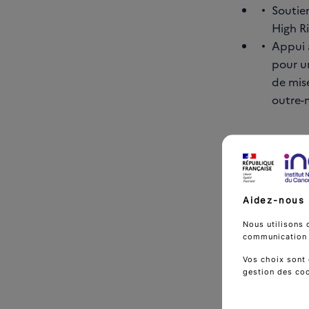
Soutie
High R
Appui 
pour un
de mise
outre-
Des init
et sécu
Aidez-nous 
Efforts
(invest
Nous utilisons 
communication d
soutie
des pa
Vos choix sont 
gestion des co
Mesures
conditi