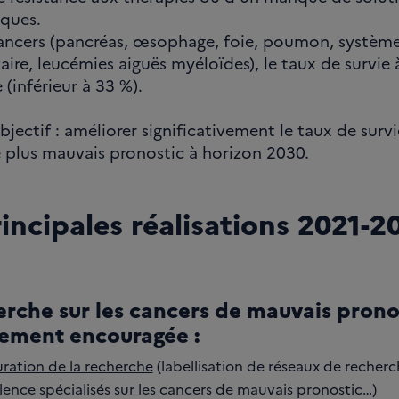
ques.
ancers (pancréas, œsophage, foie, poumon, systèm
aire, leucémies aiguës myéloïdes), le taux de survie 
e (inférieur à 33 %).
bjectif : améliorer significativement le taux de surv
 plus mauvais pronostic à horizon 2030.
incipales réalisations 2021-2
erche sur les cancers de mauvais prono
tement encouragée :
uration de la recherche
(labellisation de réseaux de recher
lence spécialisés sur les cancers de mauvais pronostic…)