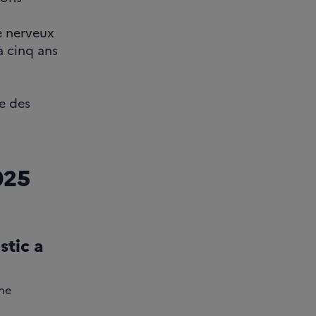
e nerveux
à cinq ans
ie des
025
stic a
che