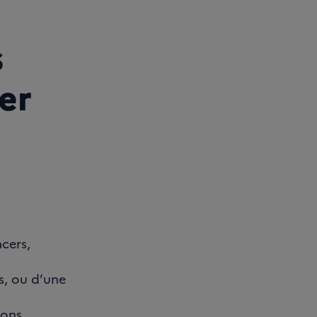
s
er
cers,
ès, ou d’une
ions