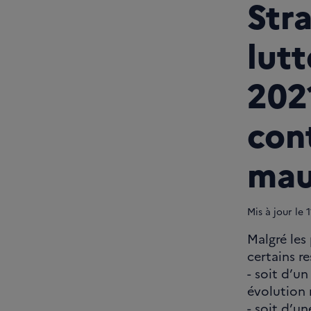
Str
lutt
2021
con
mau
Mis à jour le
1
Malgré les
certains r
- soit d’un
évolution 
- soit d’u