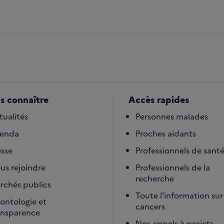
s connaître
Accès rapides
tualités
Personnes malades
enda
Proches aidants
esse
Professionnels de sant
us rejoindre
Professionnels de la
recherche
rchés publics
Toute l'information sur 
ontologie et
cancers
ansparence
Nos appels à projets