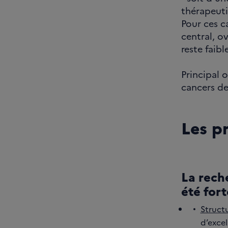
thérapeuti
Pour ces c
central, ov
reste faibl
Principal o
cancers de
Les pr
La rech
été for
Struct
d’excel