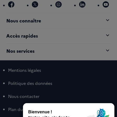
facebook
x
instagram
linkedin
you
expand_more
Nous connaître
expand_more
Accès rapides
expand_more
Nos services
Mentions légales
Politique des données
Nous contacter
Plan du site