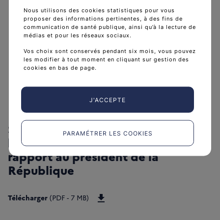
Nous utilisons des cookies statistiques pour vous
proposer des informations pertinentes, à des fins de
communication de santé publique, ainsi qu’à la lecture de
médias et pour les réseaux sociaux.
Vos choix sont conservés pendant six mois, vous pouvez
les modifier à tout moment en cliquant sur gestion des
cookies en bas de page.
J'ACCEPTE
Stratégie décennale de lutte contre
PARAMÉTRER LES COOKIES
les cancers 2021-2030, deuxième
rapport au président de la
République
Télécharger Stratégie décennale d
Télécharger
(PDF - 7 MB)