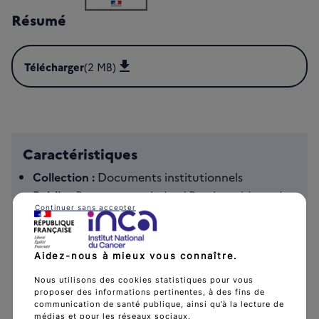
Résumé
Télécharger
(2 MB)
Télécharger Plan cancer 2014-2019 (PDF - 2 MB)
Caractéristiques
Collection :
Documents institutionnels
Public :
Personnes malades / Proches aidants /
Continuer sans accepter
Professionnels de la recherche / Professionnels
de santé / Tous publics
Date de publication :
4 février 2015
Aidez-nous à mieux vous connaître.
Référence :
PLANKPNRT14
Nous utilisons des cookies statistiques pour vous
Format :
Brochure A4
proposer des informations pertinentes, à des fins de
Langue :
Français
communication de santé publique, ainsi qu’à la lecture de
médias et pour les réseaux sociaux.