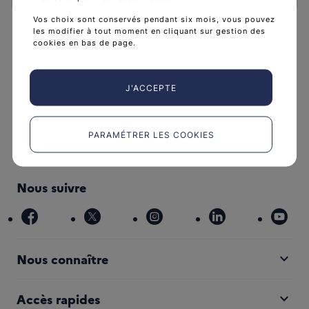
Vos choix sont conservés pendant six mois, vous pouvez
les modifier à tout moment en cliquant sur gestion des
cookies en bas de page.
L'Institut national du cancer est l’agence d'expertise
J'ACCEPTE
sanitaire et scientifique en cancérologie de l’État.
arrow_forward
Découvrir l’Institut
PARAMÉTRER LES COOKIES
Nous suivre
facebook
x
instagram
linkedin
you
expand_more
Nous connaître
expand_more
Accès rapides