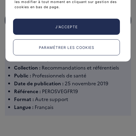
les modifier à tout moment en cliquant sur gestion des
cookies en bas de page.
Télécharger
(2 MB)
Télécharger Médicaments ciblant VEGFR : axitinib, caboza
J'ACCEPTE
PARAMÉTRER LES COOKIES
Caractéristiques
Collection :
Recommandations et référentiels
Public :
Professionnels de santé
Date de publication :
25 novembre 2019
Référence :
PEROSVEGFR19
Format :
Autre support
Langue :
Français