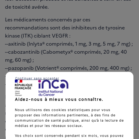
de toxicité avérée.
Les médicaments concernés par ces
recommandations sont des inhibiteurs de tyrosine
kinase (ITK) ciblant VEGFR :
--axitinib (Inlyta® comprimés, 1 mg, 3 mg, 5 mg, 7 mg) ;
--cabozantinib (Cabometyx® comprimés, 20 mg, 40
mg, 60 mg) ;
--pazopanib (Votrient® comprimés, 200 mg, 400 mg) ;
--sorafenib (Nexavar® comprimés, 200 mg) ;
Continuer sans accepter
--sunitinib (Sutent®gélules, 12,5 mg, 25 mg, 50 mg).
Le lenvatinib (Lenvima®) et le tivozanib (Fotivda®),
Aidez-nous à mieux vous connaître.
anti-VEGFR indiqués dans les cancers du rein mais non
Nous utilisons des cookies statistiques pour vous
remboursables en France, ne sont pas traités dans
proposer des informations pertinentes, à des fins de
cette recommandation : ils font uniquement l’objet
communication de santé publique, ainsi qu’à la lecture de
médias et pour les réseaux sociaux.
d’un point d’information à la fin de cette
Vos choix sont conservés pendant six mois, vous pouvez
recommandation.