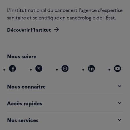
L'Institut national du cancer est l’agence d'expertise
sanitaire et scientifique en cancérologie de l’État.
arrow_forward
Découvrir l’Institut
Nous suivre
facebook
x
instagram
linkedin
you
expand_more
Nous connaître
expand_more
Accès rapides
expand_more
Nos services