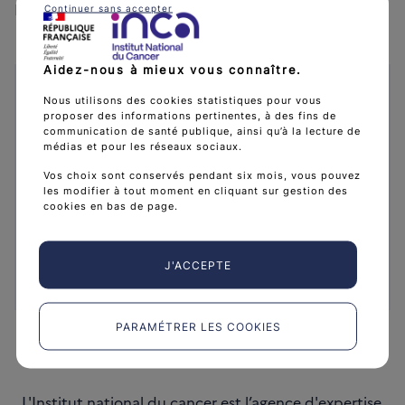
Ligue contre le cancer
Continuer sans accepter
Aidez-nous à mieux vous connaître.
Caractéristiques
Nous utilisons des cookies statistiques pour vous
proposer des informations pertinentes, à des fins de
Collection :
Guides patients
communication de santé publique, ainsi qu’à la lecture de
Public :
Médecins généralistes / Personnes
médias et pour les réseaux sociaux.
malades / Proches aidants / Professionnels de
Vos choix sont conservés pendant six mois, vous pouvez
santé
les modifier à tout moment en cliquant sur gestion des
cookies en bas de page.
Date de publication :
1 avril 2013
Référence :
GUIREIN13
Format :
Brochure A5
J'ACCEPTE
Langue :
Français
PARAMÉTRER LES COOKIES
L'Institut national du cancer est l’agence d'expertise