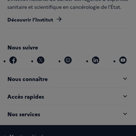
sanitaire et scientifique en cancérologie de l’État.
arrow_forward
Découvrir l’Institut
Nous suivre
facebook
x
instagram
linkedin
you
expand_more
Nous connaître
expand_more
Accès rapides
expand_more
Nos services