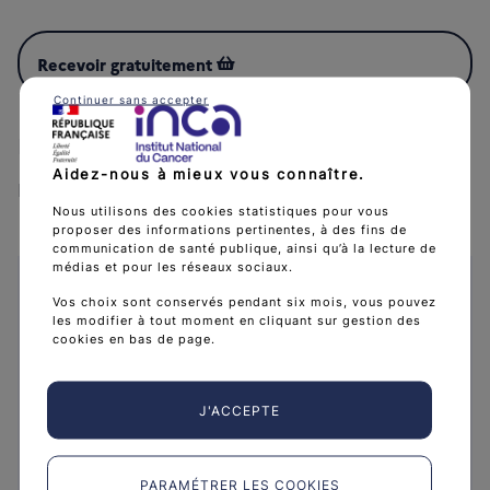
Recevoir gratuitement
Continuer sans accepter
Partenaires
Aidez-nous à mieux vous connaître.
Ligue contre le cancer
Nous utilisons des cookies statistiques pour vous
proposer des informations pertinentes, à des fins de
communication de santé publique, ainsi qu’à la lecture de
médias et pour les réseaux sociaux.
Caractéristiques
Vos choix sont conservés pendant six mois, vous pouvez
Collection :
Guides patients
les modifier à tout moment en cliquant sur gestion des
cookies en bas de page.
Public :
Médecins généralistes / Personnes
malades / Proches aidants / Professionnels de
santé
J'ACCEPTE
Date de publication :
11 septembre 2014
Référence :
GUIESTOMAC14
PARAMÉTRER LES COOKIES