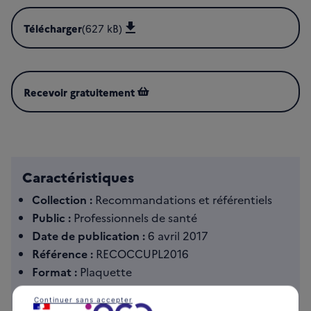
Télécharger
(627 kB)
Télécharger Conduite à tenir devant une femme ayant une
Recevoir gratuitement
Caractéristiques
Collection :
Recommandations et référentiels
Public :
Professionnels de santé
Date de publication :
6 avril 2017
Référence :
RECOCCUPL2016
Format :
Plaquette
Langue :
Français
Continuer sans accepter