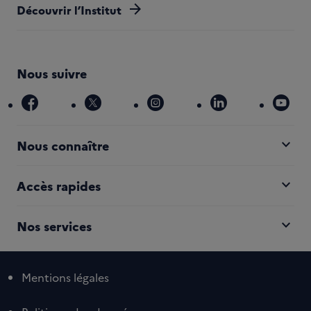
arrow_forward
Découvrir l’Institut
Nous suivre
facebook
x
instagram
linkedin
you
expand_more
Nous connaître
expand_more
Accès rapides
expand_more
Nos services
Mentions légales