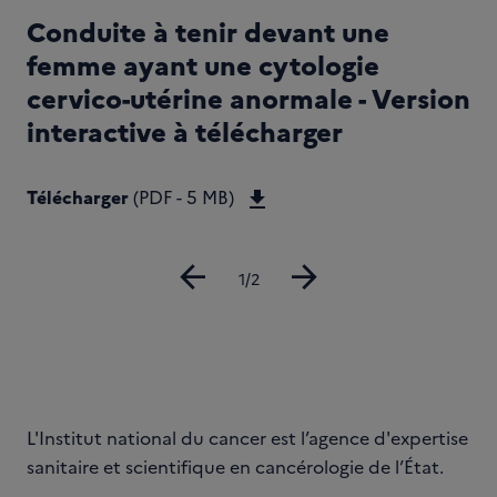
Conduite à tenir devant une
femme ayant une cytologie
cervico-utérine anormale - Version
interactive à télécharger
Télécharger Conduite a te
Télécharger
(PDF - 5 MB)
arrow_back
arrow_forward
Diapositive
1/2
L'Institut national du cancer est l’agence d'expertise
sanitaire et scientifique en cancérologie de l’État.