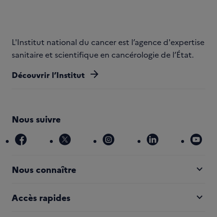
L'Institut national du cancer est l’agence d'expertise
sanitaire et scientifique en cancérologie de l’État.
arrow_forward
Découvrir l’Institut
Nous suivre
facebook
x
instagram
linkedin
you
expand_more
Nous connaître
expand_more
Accès rapides