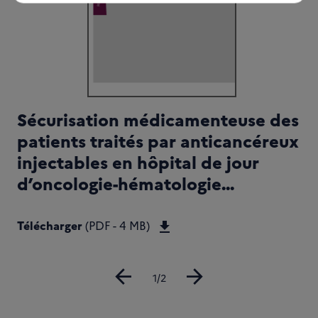
MED25_Synthèse_sécurisation_médicamenteuse.pdf (PDF
Sécurisation médicamenteuse des
patients traités par anticancéreux
injectables en hôpital de jour
d’oncologie-hématologie...
Télécharger REFSECUMED25
Télécharger
(PDF - 4 MB)
arrow_back
arrow_forward
Diapositive
1/2