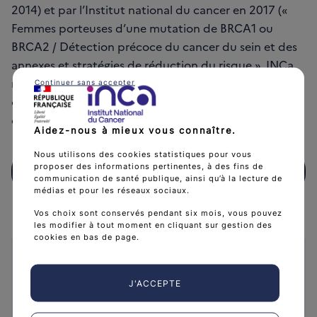
2014) et par l’Institut national du cancer en 2017 («
Femmes porteuses d’une mutation de BRCA1 ou
BRCA2 / Détection précoce du cancer du sein et des
annexes et stratégies de réduction du risque ». INCa,
mai 2017). Les chapitres suivants consacrés aux autres
Continuer sans accepter
cancers avec prédisposition génétique restent
d’actualité.
Aidez-nous à mieux vous connaître.
Nous utilisons des cookies statistiques pour vous
proposer des informations pertinentes, à des fins de
Télécharger
(3 MB)
Télécharger Chirurgie prophylactique des cancers avec pr
communication de santé publique, ainsi qu’à la lecture de
médias et pour les réseaux sociaux.
Vos choix sont conservés pendant six mois, vous pouvez
les modifier à tout moment en cliquant sur gestion des
cookies en bas de page.
Caractéristiques
Collection :
Recommandations et référentiels
J'ACCEPTE
Public :
Professionnels de santé