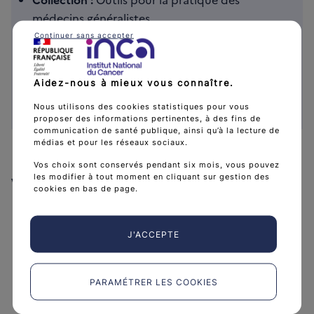
médecins généralistes
Public :
Médecins généralistes
Continuer sans accepter
Date de publication :
19 septembre 2019
Référence :
OUTMGKOVAI19
Aidez-nous à mieux vous connaître.
Format :
Brochure A5
Langue :
Français
Nous utilisons des cookies statistiques pour vous
proposer des informations pertinentes, à des fins de
communication de santé publique, ainsi qu’à la lecture de
médias et pour les réseaux sociaux.
Vos choix sont conservés pendant six mois, vous pouvez
les modifier à tout moment en cliquant sur gestion des
Voir aussi
cookies en bas de page.
J'ACCEPTE
PARAMÉTRER LES COOKIES