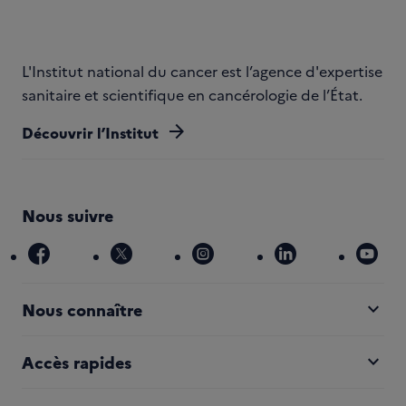
L'Institut national du cancer est l’agence d'expertise
sanitaire et scientifique en cancérologie de l’État.
arrow_forward
Découvrir l’Institut
Nous suivre
facebook
x
instagram
linkedin
you
expand_more
Nous connaître
expand_more
Accès rapides