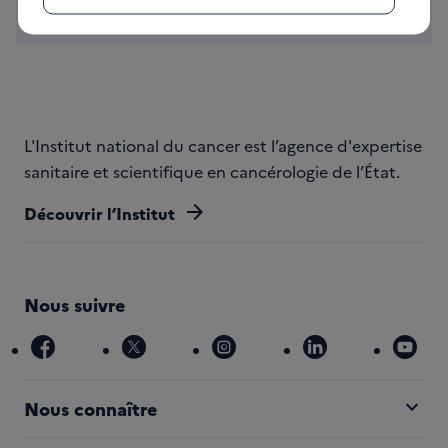
Langue :
Français
L'Institut national du cancer est l’agence d'expertise
sanitaire et scientifique en cancérologie de l’État.
arrow_forward
Découvrir l’Institut
Nous suivre
facebook
x
instagram
linkedin
you
expand_more
Nous connaître