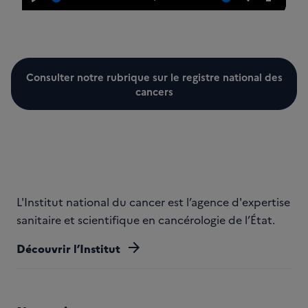
L
M
P
P
i
u
a
a
r
e
r
s
e
t
a
s
m
e
Consulter notre rubrique sur le registre national des
è
r
cancers
t
e
r
n
e
m
s
o
d
e
p
L'Institut national du cancer est l’agence d'expertise
l
sanitaire et scientifique en cancérologie de l’État.
e
arrow_forward
i
Découvrir l’Institut
n
é
c