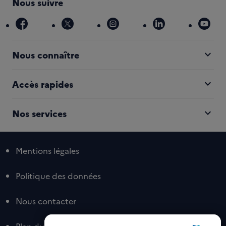
Nous suivre
r
a
facebook
x
instagram
linkedin
you
n
expand_more
Nous connaître
expand_more
Accès rapides
expand_more
Nos services
Mentions légales
Politique des données
Nous contacter