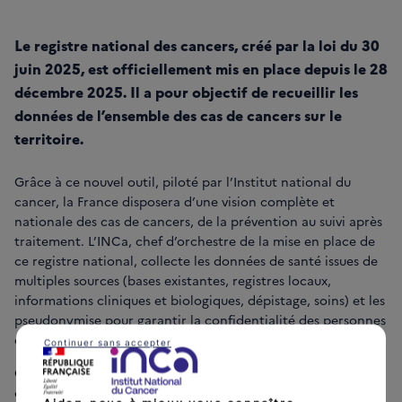
Le registre national des cancers, créé par la loi du 30
juin 2025, est officiellement mis en place depuis le 28
décembre 2025. Il a pour objectif de recueillir les
données de l’ensemble des cas de cancers sur le
territoire.
Grâce à ce nouvel outil, piloté par l’Institut national du
cancer, la France disposera d’une vision complète et
nationale des cas de cancers, de la prévention au suivi après
traitement. L’INCa, chef d’orchestre de la mise en place de
ce registre national, collecte les données de santé issues de
multiples sources (bases existantes, registres locaux,
informations cliniques et biologiques, dépistage, soins) et les
pseudonymise pour garantir la confidentialité des personnes
concernées.
Continuer sans accepter
Ce registre permettra de mieux comprendre l’évolution des
cancers, d’améliorer la connaissance de la maladie, le suivi