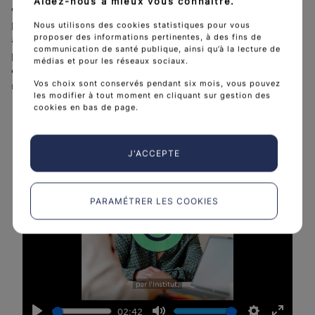
Aidez-nous à mieux vous connaître.
des trajectoires des patients et l’évaluation des actions de
prévention, de dépistage, de prise en charge et de suivi
Nous utilisons des cookies statistiques pour vous
après-cancer. Ce nouvel outil servira également d’appui aux
proposer des informations pertinentes, à des fins de
communication de santé publique, ainsi qu’à la lecture de
politiques de santé publique dans la lutte contre les cancers
médias et pour les réseaux sociaux.
en France grâce à la mise à disposition de données fiables et
mises à jour régulièrement.
Vos choix sont conservés pendant six mois, vous pouvez
les modifier à tout moment en cliquant sur gestion des
cookies en bas de page.
J'ACCEPTE
PARAMÉTRER LES COOKIES
L
i
r
e
02:42