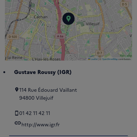
Gustave Roussy (IG
Leaflet
|
©
OpenStreetMap
contributors
Gustave Roussy (IGR)
114 Rue Édouard Vaillant
94800 Villejuif
01 42 11 42 11
link
http://www.igr.fr