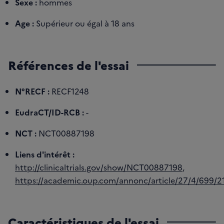
Sexe :
hommes
Age :
Supérieur ou égal à 18 ans
Références de l'essai
N°RECF :
RECF1248
EudraCT/ID-RCB :
-
NCT :
NCT00887198
Liens d'intérêt :
http://clinicaltrials.gov/show/NCT00887198
,
https://academic.oup.com/annonc/article/27/4/699/
Caractéristiques de l'essai