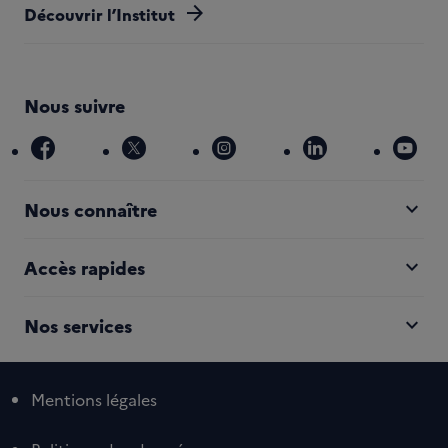
arrow_forward
Découvrir l’Institut
Nous suivre
facebook
x
instagram
linkedin
you
expand_more
Nous connaître
expand_more
Accès rapides
expand_more
Nos services
Mentions légales