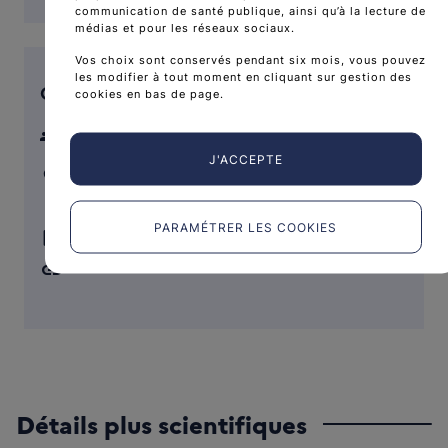
communication de santé publique, ainsi qu’à la lecture de
médias et pour les réseaux sociaux.
Vos choix sont conservés pendant six mois, vous pouvez
les modifier à tout moment en cliquant sur gestion des
Contact public de l'essai
cookies en bas de page.
groups
- NON PRéCISé
J'ACCEPTE
,
,
PARAMÉTRER LES COOKIES
link
Détails plus scientifiques